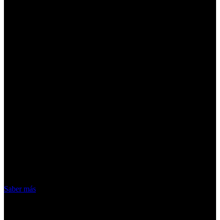
¡Atención! Las cookies nos permiten
ofrecer nuestros servicios. Al utilizar
nuestros servicios, aceptas el uso que
hacemos de las cookies
Acepto
Saber más