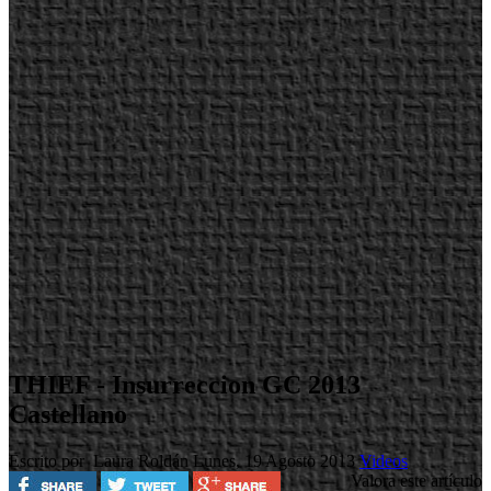
THIEF - Insurreccion GC 2013
Castellano
Escrito por Laura Roldán
Lunes, 19 Agosto 2013
Videos
Valora este artículo