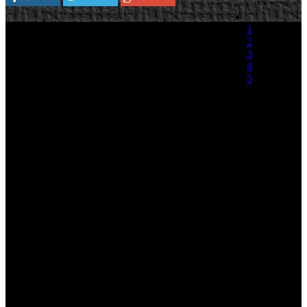
1
2
3
4
5
(0 votos)