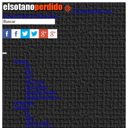
Elsotanoperdido.com -
Revista Online de Videojuegos
Noticias
PC
PS4
PS5
Xbox One
Xbox Series
Nintendo Switch
Nintendo Switch 2
Destacadas
Análisis
PC
PS4
XBOX ONE