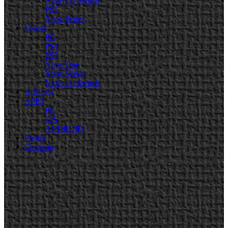
Nintendo Switch
PS5
Xbox Series
Videos
PC
PS4
PS5
Xbox One
Xbox Series
Nintendo Switch
Artículos
APPS
PC
iOS
ANDROID
Prensa
Contacto