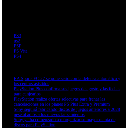
PS3
ps2
PSP
PS Vita
PS4
Artículos relacionados (por etiqueta)
EA Sports FC 27 se pone serio con la defensa automática y
los centros asistidos
PlayStation Plus confirma sus juegos de agosto y las fechas
para canjearlos
PlayStation realiza ofertas selectivas para frenar las
cancelaciones en los planes PS Plus Extra y Premium
Sony seguirá fabricando discos de juegos anteriores a 2028
pese al adiós a los nuevos lanzamientos
Sony ya ha comenzado a reorganizar su mayor planta de
discos para PlayStation