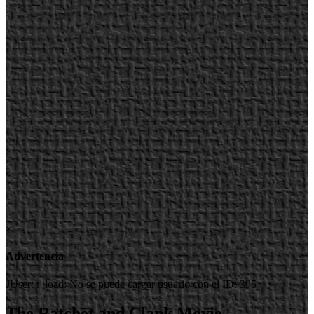
×
Advertencia
JUser: :_load: No se puede cargar usuario con el ID: 395
The Ratchet and Clank Movie