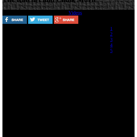
Escrito por
Lunes, 29 Abril 2013
Videos
Valora este artículo
1
2
3
4
5
(0 votos)