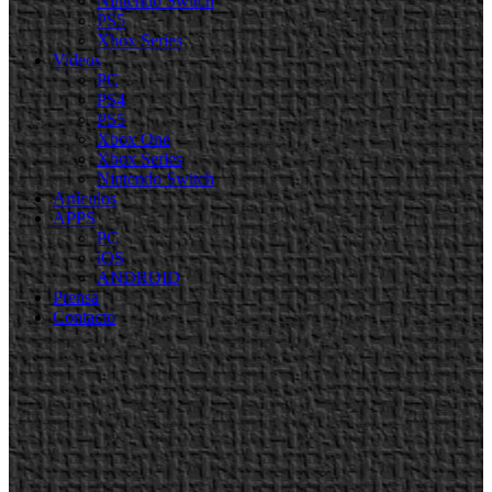
Nintendo Switch
PS5
Xbox Series
Videos
PC
PS4
PS5
Xbox One
Xbox Series
Nintendo Switch
Artículos
APPS
PC
iOS
ANDROID
Prensa
Contacto