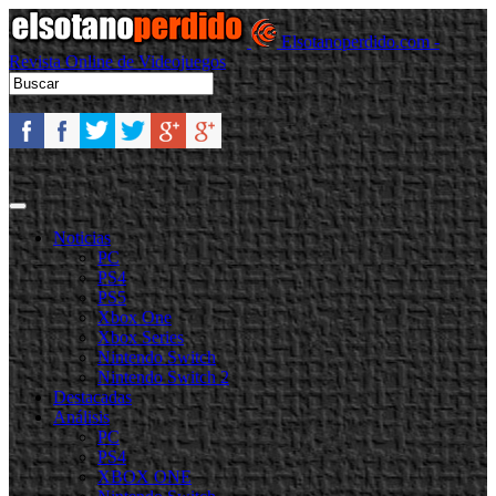
Elsotanoperdido.com -
Revista Online de Videojuegos
Noticias
PC
PS4
PS5
Xbox One
Xbox Series
Nintendo Switch
Nintendo Switch 2
Destacadas
Análisis
PC
PS4
XBOX ONE