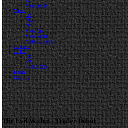
PS5
Xbox Series
Videos
PC
PS4
PS5
Xbox One
Xbox Series
Nintendo Switch
Artículos
APPS
PC
iOS
ANDROID
Prensa
Contacto
The Evil Within - Tráiler Debut