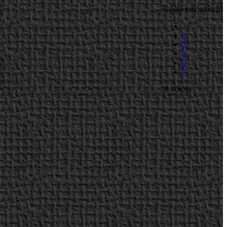
Valora este artículo
1
2
3
4
5
(0 votos)