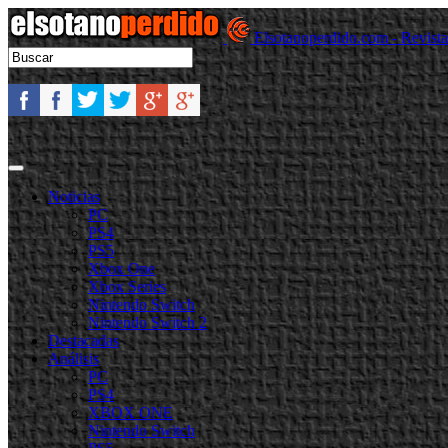
Elsotanoperdido.com - Revist
Noticias
PC
PS4
PS5
Xbox One
Xbox Series
Nintendo Switch
Nintendo Switch 2
Destacadas
Análisis
PC
PS4
XBOX ONE
Nintendo Switch