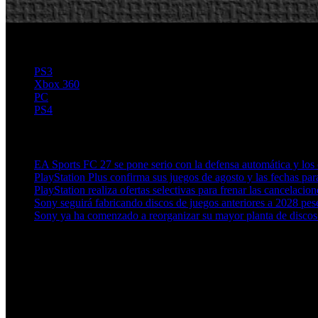
PS3
Xbox 360
PC
PS4
Artículos relacionados (por etiqueta)
EA Sports FC 27 se pone serio con la defensa automática y los c
PlayStation Plus confirma sus juegos de agosto y las fechas par
PlayStation realiza ofertas selectivas para frenar las cancelaci
Sony seguirá fabricando discos de juegos anteriores a 2028 pes
Sony ya ha comenzado a reorganizar su mayor planta de discos