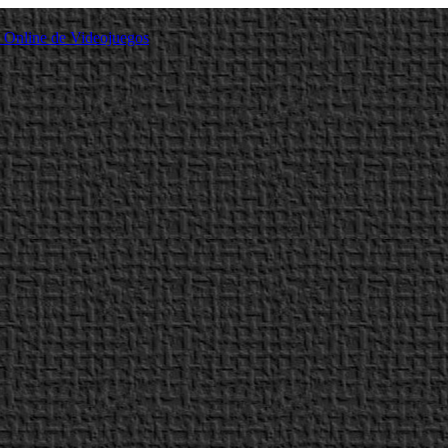
a Online de Videojuegos