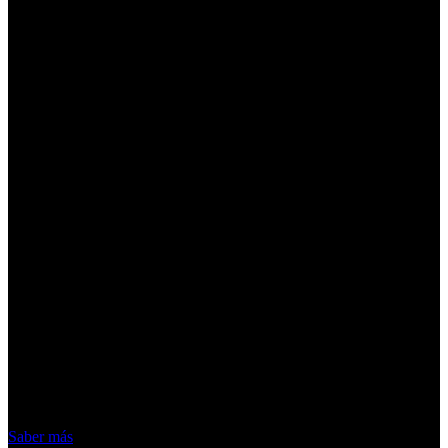
¡Atención! Las cookies nos permiten
ofrecer nuestros servicios. Al utilizar
nuestros servicios, aceptas el uso que
hacemos de las cookies
Acepto
Saber más