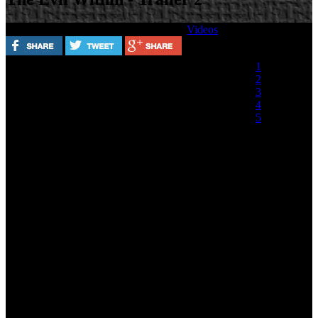
Escrito por
Lunes, 09 Septiembre 2013
Videos
Valora este artículo
1
2
3
4
5
(0 votos)