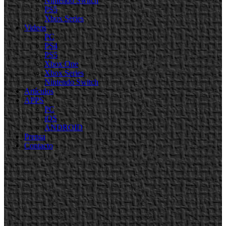
Nintendo Switch
PS5
Xbox Series
Videos
PC
PS4
PS5
Xbox One
Xbox Series
Nintendo Switch
Artículos
APPS
PC
iOS
ANDROID
Prensa
Contacto