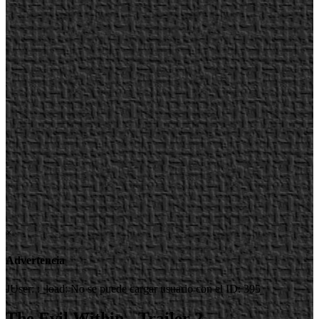
×
Advertencia
JUser: :_load: No se puede cargar usuario con el ID: 395
The Evil Within - Trailer 2