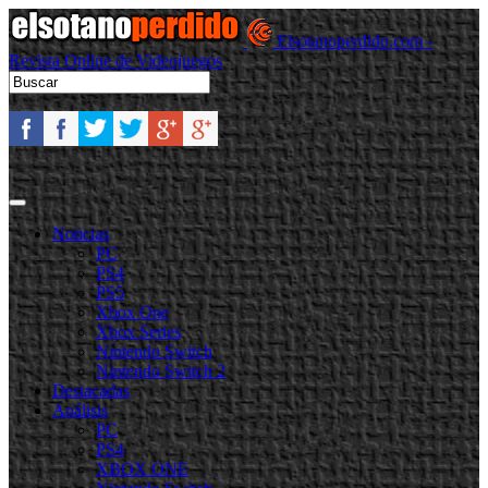
Elsotanoperdido.com -
Revista Online de Videojuegos
Noticias
PC
PS4
PS5
Xbox One
Xbox Series
Nintendo Switch
Nintendo Switch 2
Destacadas
Análisis
PC
PS4
XBOX ONE