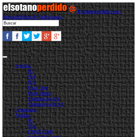
Elsotanoperdido.com -
Revista Online de Videojuegos
Noticias
PC
PS4
PS5
Xbox One
Xbox Series
Nintendo Switch
Nintendo Switch 2
Destacadas
Análisis
PC
PS4
XBOX ONE