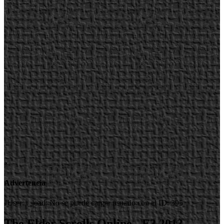
×
Advertencia
JUser: :_load: No se puede cargar usuario con el ID: 395
The Elder Scrolls Online - E3 2013