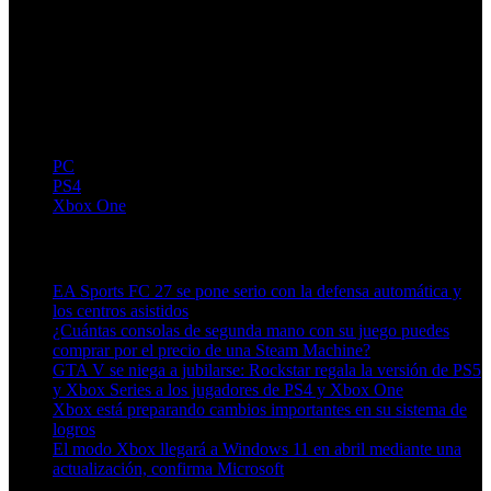
PC
PS4
Xbox One
Artículos relacionados (por etiqueta)
EA Sports FC 27 se pone serio con la defensa automática y
los centros asistidos
¿Cuántas consolas de segunda mano con su juego puedes
comprar por el precio de una Steam Machine?
GTA V se niega a jubilarse: Rockstar regala la versión de PS5
y Xbox Series a los jugadores de PS4 y Xbox One
Xbox está preparando cambios importantes en su sistema de
logros
El modo Xbox llegará a Windows 11 en abril mediante una
actualización, confirma Microsoft