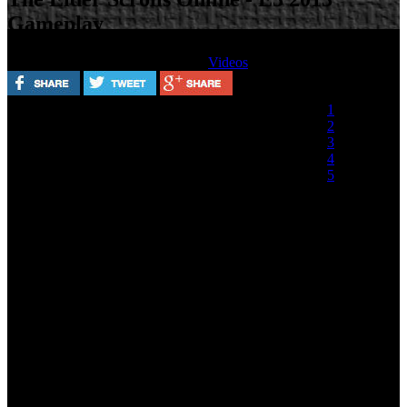
Gameplay
Escrito por
Martes, 11 Junio 2013
Videos
Valora este artículo
1
2
3
4
5
(0 votos)