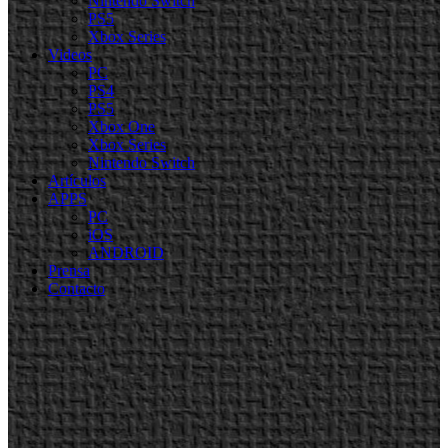
Nintendo Switch
PS5
Xbox Series
Videos
PC
PS4
PS5
Xbox One
Xbox Series
Nintendo Switch
Artículos
APPS
PC
iOS
ANDROID
Prensa
Contacto