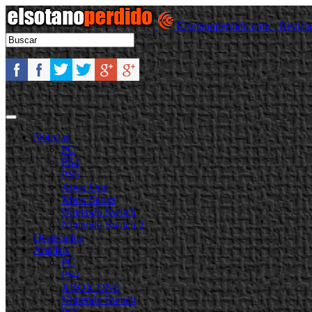
Elsotanoperdido.com - Revist
Noticias
PC
PS4
PS5
Xbox One
Xbox Series
Nintendo Switch
Nintendo Switch 2
Destacadas
Análisis
PC
PS4
XBOX ONE
Nintendo Switch