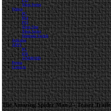
PS5
Xbox Series
Videos
PC
PS4
PS5
Xbox One
Xbox Series
Nintendo Switch
Artículos
APPS
PC
iOS
ANDROID
Prensa
Contacto
The Amazing Spider Man 2 - Teaser Traile