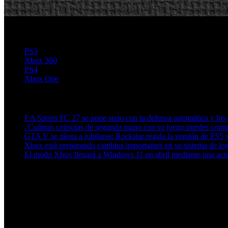
PS3
Xbox 360
PS4
Xbox One
Artículos relacionados (por etiqueta)
EA Sports FC 27 se pone serio con la defensa automática y los c
¿Cuántas consolas de segunda mano con su juego puedes compr
GTA V se niega a jubilarse: Rockstar regala la versión de PS
Xbox está preparando cambios importantes en su sistema de lo
El modo Xbox llegará a Windows 11 en abril mediante una actu