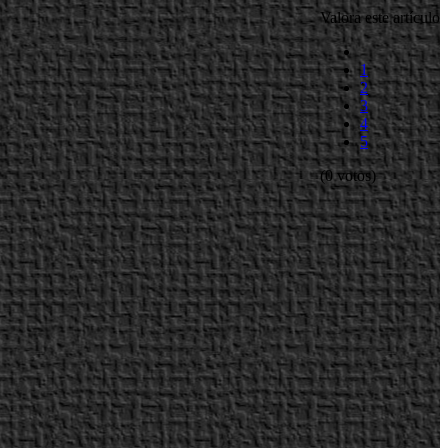
Valora este artículo
1
2
3
4
5
(0 votos)