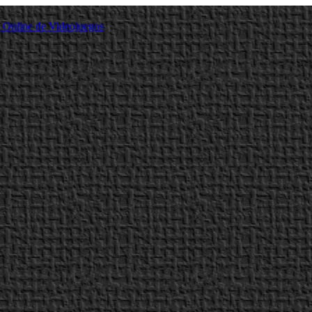
a Online de Videojuegos