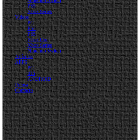
Nintendo Switch
PS5
Xbox Series
Videos
PC
PS4
PS5
Xbox One
Xbox Series
Nintendo Switch
Artículos
APPS
PC
iOS
ANDROID
Prensa
Contacto