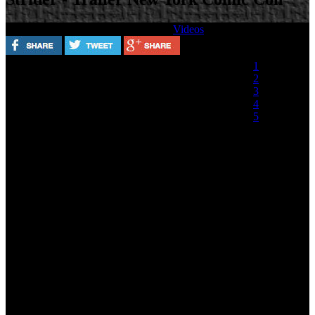
Escrito por
Jueves, 10 Octubre 2013
Videos
Valora este artículo
1
2
3
4
5
(0 votos)