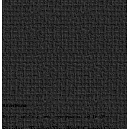
×
Advertencia
JUser: :_load: No se puede cargar usuario con el ID: 395
Strider - Tráiler New York Comic Con