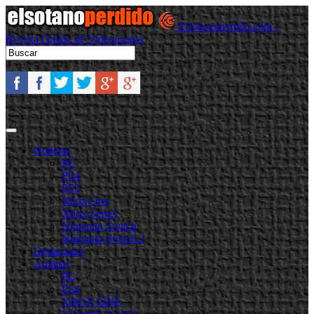
Elsotanoperdido.com -
Revista Online de Videojuegos
Noticias
PC
PS4
PS5
Xbox One
Xbox Series
Nintendo Switch
Nintendo Switch 2
Destacadas
Análisis
PC
PS4
XBOX ONE