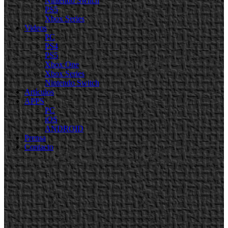
Nintendo Switch
PS5
Xbox Series
Videos
PC
PS4
PS5
Xbox One
Xbox Series
Nintendo Switch
Artículos
APPS
PC
iOS
ANDROID
Prensa
Contacto