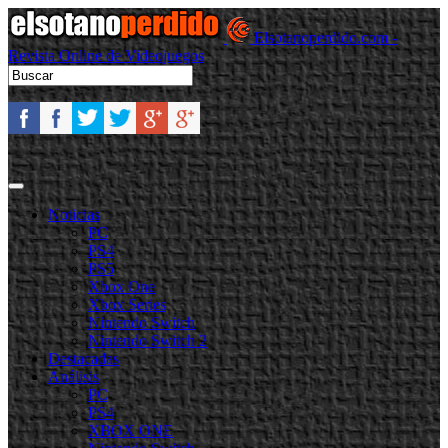
Elsotanoperdido.com -
Revista Online de Videojuegos
Noticias
PC
PS4
PS5
Xbox One
Xbox Series
Nintendo Switch
Nintendo Switch 2
Destacadas
Análisis
PC
PS4
XBOX ONE