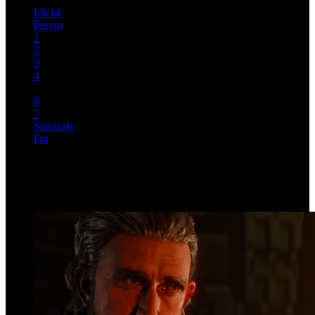
Iniciar
Previo
1
2
3
4
5
6
7
Siguiente
Fin
Página 5 de 7
Top Videos