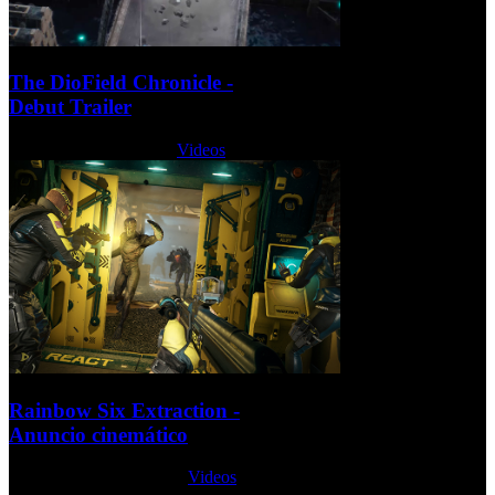
The DioField Chronicle -
Debut Trailer
Martes, 15 Marzo 2022
Videos
Rainbow Six Extraction -
Anuncio cinemático
Domingo, 13 Junio 2021
Videos