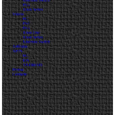
Nintendo Switch
PS5
Xbox Series
Videos
PC
PS4
PS5
Xbox One
Xbox Series
Nintendo Switch
Artículos
APPS
PC
iOS
ANDROID
Prensa
Contacto