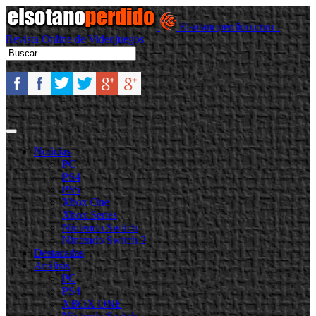
Elsotanoperdido.com -
Revista Online de Videojuegos
Noticias
PC
PS4
PS5
Xbox One
Xbox Series
Nintendo Switch
Nintendo Switch 2
Destacadas
Análisis
PC
PS4
XBOX ONE