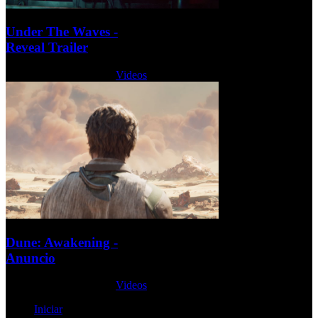
Under The Waves -
Reveal Trailer
Jueves, 25 Agosto 2022
Videos
Dune: Awakening -
Anuncio
Jueves, 25 Agosto 2022
Videos
Iniciar