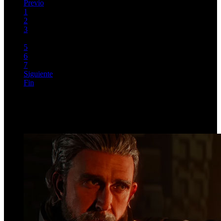
Previo
1
2
3
4
5
6
7
Siguiente
Fin
Página 4 de 7
Top Videos