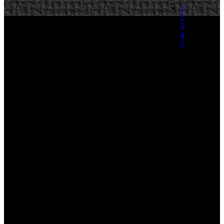
1
2
3
4
5
(1 Voto)