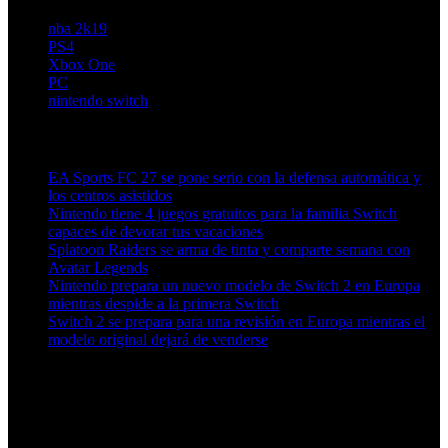
nba 2k19
PS4
Xbox One
PC
nintendo switch
Artículos relacionados (por etiqueta)
EA Sports FC 27 se pone serio con la defensa automática y
los centros asistidos
Nintendo tiene 4 juegos gratuitos para la familia Switch
capaces de devorar tus vacaciones
Splatoon Raiders se arma de tinta y comparte semana con
Avatar Legends
Nintendo prepara un nuevo modelo de Switch 2 en Europa
mientras despide a la primera Switch
Switch 2 se prepara para una revisión en Europa mientras el
modelo original dejará de venderse