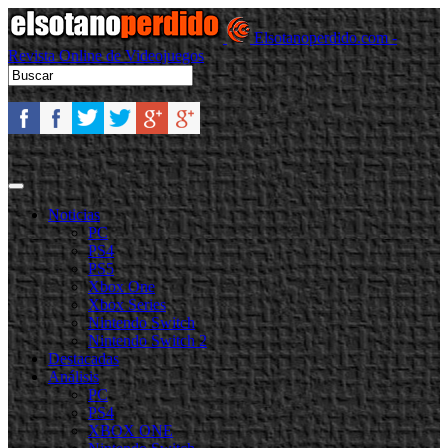
Elsotanoperdido.com -
Revista Online de Videojuegos
Noticias
PC
PS4
PS5
Xbox One
Xbox Series
Nintendo Switch
Nintendo Switch 2
Destacadas
Análisis
PC
PS4
XBOX ONE