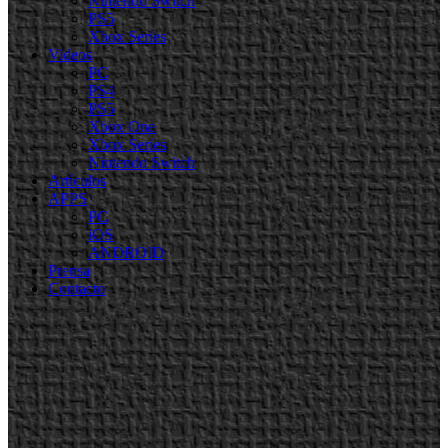
Nintendo Switch
PS5
Xbox Series
Videos
PC
PS4
PS5
Xbox One
Xbox Series
Nintendo Switch
Artículos
APPS
PC
iOS
ANDROID
Prensa
Contacto