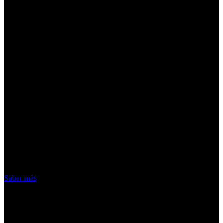
¡Atención! Las cookies nos permiten
ofrecer nuestros servicios. Al utilizar
nuestros servicios, aceptas el uso que
hacemos de las cookies
Acepto
Saber más