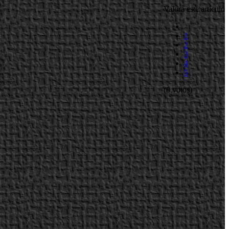
Valora este artículo
1
2
3
4
5
(0 votos)