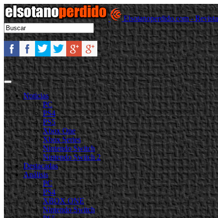
Elsotanoperdido.com - Revist
Noticias
PC
PS4
PS5
Xbox One
Xbox Series
Nintendo Switch
Nintendo Switch 2
Destacadas
Análisis
PC
PS4
XBOX ONE
Nintendo Switch