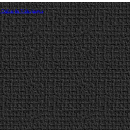
a Online de Videojuegos