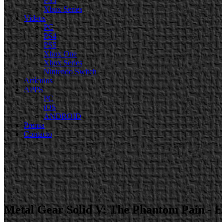
PS5
Xbox Series
Videos
PC
PS4
PS5
Xbox One
Xbox Series
Nintendo Switch
Artículos
APPS
PC
iOS
ANDROID
Prensa
Contacto
Metal Gear Solid V: The Phantom Pain - 