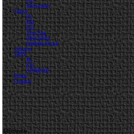
PS5
Xbox Series
Videos
PC
PS4
PS5
Xbox One
Xbox Series
Nintendo Switch
Artículos
APPS
PC
iOS
ANDROID
Prensa
Contacto
×
Advertencia