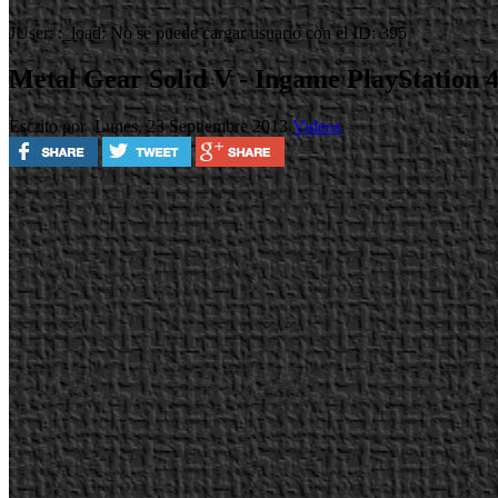
JUser: :_load: No se puede cargar usuario con el ID: 395
Metal Gear Solid V - Ingame PlayStation 
Escrito por
Lunes, 23 Septiembre 2013
Videos