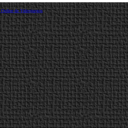
a Online de Videojuegos