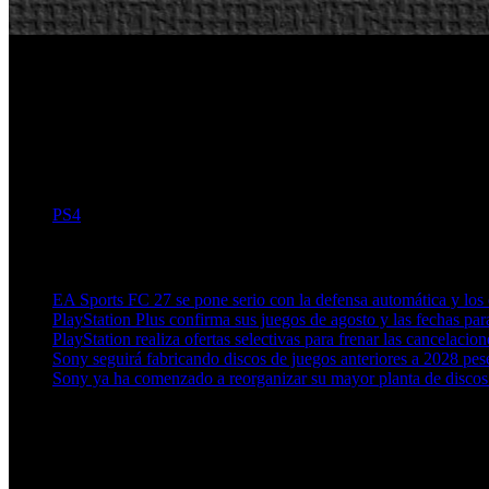
PS4
Artículos relacionados (por etiqueta)
EA Sports FC 27 se pone serio con la defensa automática y los c
PlayStation Plus confirma sus juegos de agosto y las fechas par
PlayStation realiza ofertas selectivas para frenar las cancelaci
Sony seguirá fabricando discos de juegos anteriores a 2028 pes
Sony ya ha comenzado a reorganizar su mayor planta de discos