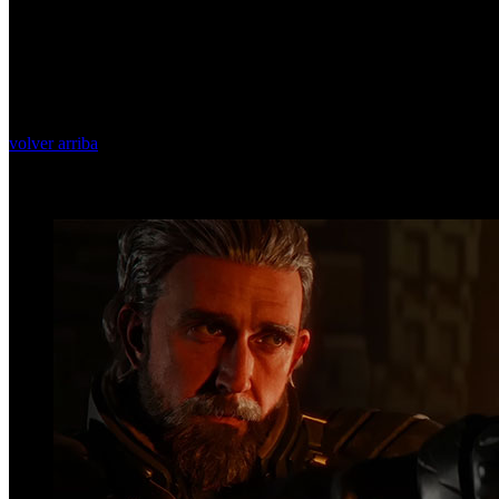
volver arriba
Top Videos