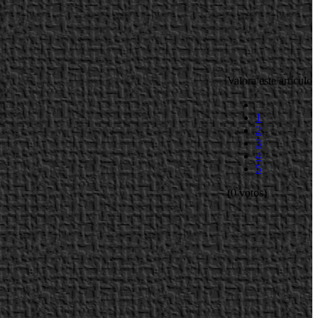
Valora este artículo
1
2
3
4
5
(0 votos)