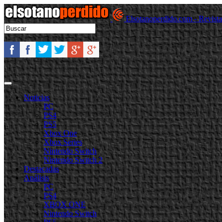
Elsotanoperdido.com - Revist
Noticias
PC
PS4
PS5
Xbox One
Xbox Series
Nintendo Switch
Nintendo Switch 2
Destacadas
Análisis
PC
PS4
XBOX ONE
Nintendo Switch