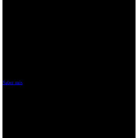
¡Atención! Las cookies nos permiten
ofrecer nuestros servicios. Al utilizar
nuestros servicios, aceptas el uso que
hacemos de las cookies
Acepto
Saber más