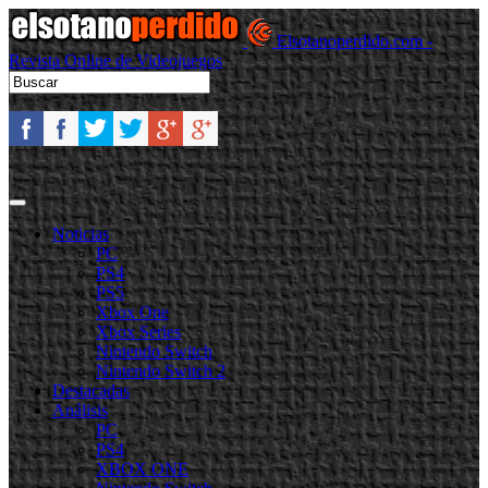
Elsotanoperdido.com -
Revista Online de Videojuegos
Noticias
PC
PS4
PS5
Xbox One
Xbox Series
Nintendo Switch
Nintendo Switch 2
Destacadas
Análisis
PC
PS4
XBOX ONE