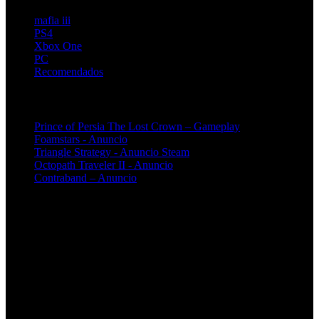
mafia iii
PS4
Xbox One
PC
Recomendados
Artículos relacionados (por etiqueta)
Prince of Persia The Lost Crown – Gameplay
Foamstars - Anuncio
Triangle Strategy - Anuncio Steam
Octopath Traveler II - Anuncio
Contraband – Anuncio