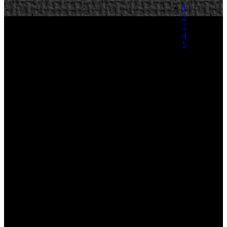
1
2
3
4
5
(0 votos)