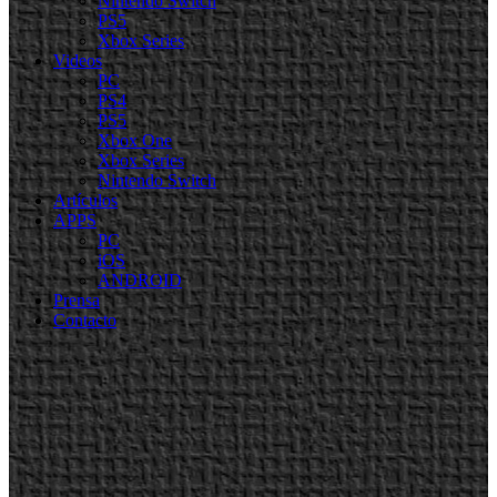
Nintendo Switch
PS5
Xbox Series
Videos
PC
PS4
PS5
Xbox One
Xbox Series
Nintendo Switch
Artículos
APPS
PC
iOS
ANDROID
Prensa
Contacto