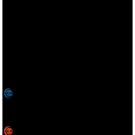
Elsotanoperdido.com es una revista de apoyo para medios
colaboradores de elsotanoperdido News And Videogames,
agencia editora y distribuidora de noticias relacionadas con la
industria del videojuego para medios generalistas. Prohibida la
reproducción total o parcial de estos contenidos sin el permiso
expreso de los autores. Todos los nombres comerciales, marcas,
imágenes, logos y signos distintivos que aparecen en este sitio web
están expresamente
autorizados, registrados y pertenecen son
propiedad de sus respectivos dueños