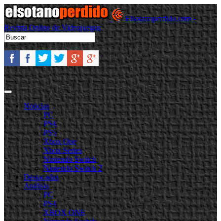
Elsotanoperdido.com -
Revista Online de Videojuegos
Noticias
PC
PS4
PS5
Xbox One
Xbox Series
Nintendo Switch
Nintendo Switch 2
Destacadas
Análisis
PC
PS4
XBOX ONE