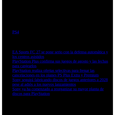
PS4
Artículos relacionados (por etiqueta)
EA Sports FC 27 se pone serio con la defensa automática y
los centros asistidos
PlayStation Plus confirma sus juegos de agosto y las fechas
para canjearlos
PlayStation realiza ofertas selectivas para frenar las
cancelaciones en los planes PS Plus Extra y Premium
Sony seguirá fabricando discos de juegos anteriores a 2028
pese al adiós a los nuevos lanzamientos
Sony ya ha comenzado a reorganizar su mayor planta de
discos para PlayStation