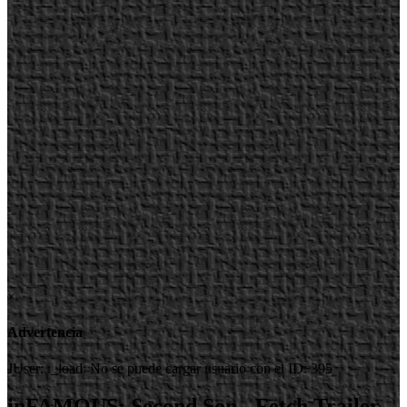
×
Advertencia
JUser: :_load: No se puede cargar usuario con el ID: 395
inFAMOUS: Second Son - Fetch Trailer