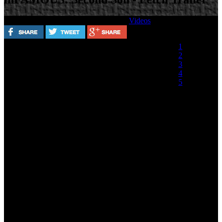
Escrito por
Miércoles, 21 Agosto 2013
Videos
Valora este artículo
1
2
3
4
5
(0 votos)