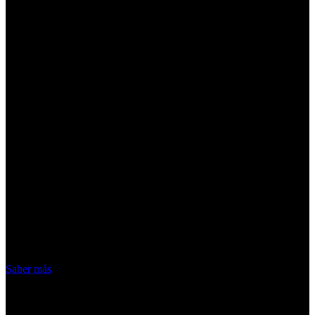
¡Atención! Las cookies nos permiten
ofrecer nuestros servicios. Al utilizar
nuestros servicios, aceptas el uso que
hacemos de las cookies
Acepto
Saber más