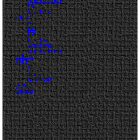
Nintendo Switch
PS5
Xbox Series
Videos
PC
PS4
PS5
Xbox One
Xbox Series
Nintendo Switch
Artículos
APPS
PC
iOS
ANDROID
Prensa
Contacto