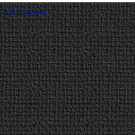
a Online de Videojuegos