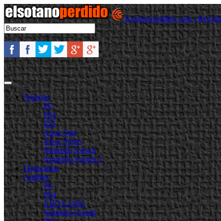
Elsotanoperdido.com - Revist
Noticias
PC
PS4
PS5
Xbox One
Xbox Series
Nintendo Switch
Nintendo Switch 2
Destacadas
Análisis
PC
PS4
XBOX ONE
Nintendo Switch