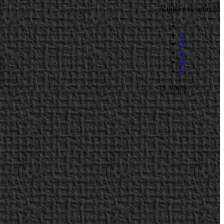
Valora este artículo
1
2
3
4
5
(1 Voto)