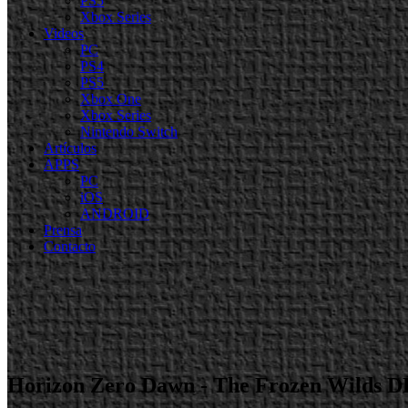
PS5
Xbox Series
Videos
PC
PS4
PS5
Xbox One
Xbox Series
Nintendo Switch
Artículos
APPS
PC
iOS
ANDROID
Prensa
Contacto
Horizon Zero Dawn - The Frozen Wilds D