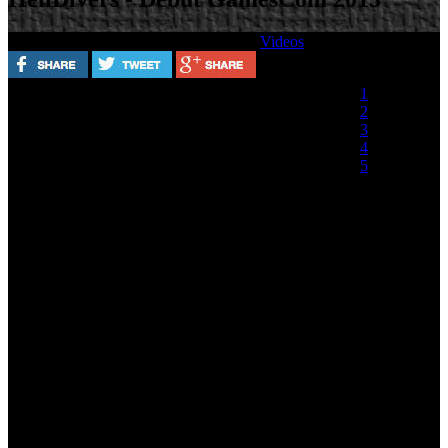
Escrito por
Miércoles, 21 Agosto 2013
Videos
Valora este artículo
1
2
3
4
5
(0 votos)