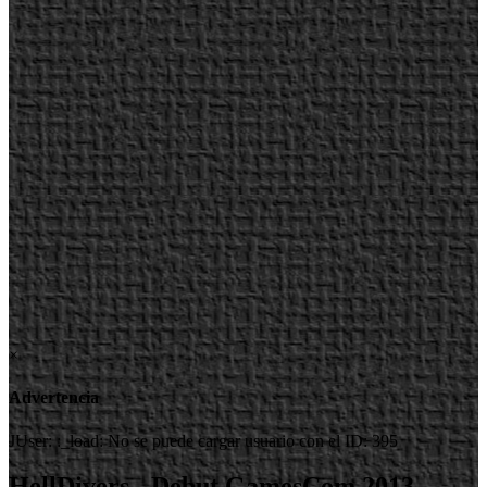
×
Advertencia
JUser: :_load: No se puede cargar usuario con el ID: 395
HellDivers - Debut GamesCom 2013