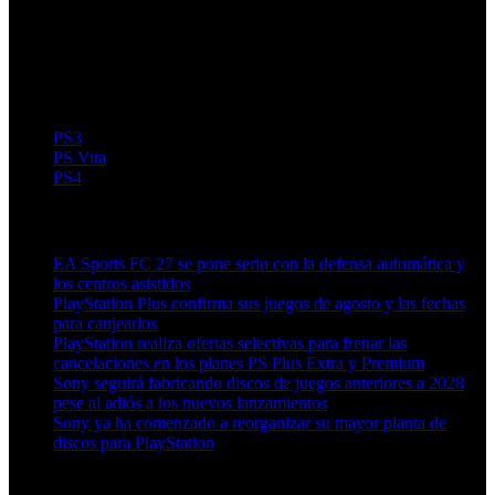
PS3
PS Vita
PS4
Artículos relacionados (por etiqueta)
EA Sports FC 27 se pone serio con la defensa automática y
los centros asistidos
PlayStation Plus confirma sus juegos de agosto y las fechas
para canjearlos
PlayStation realiza ofertas selectivas para frenar las
cancelaciones en los planes PS Plus Extra y Premium
Sony seguirá fabricando discos de juegos anteriores a 2028
pese al adiós a los nuevos lanzamientos
Sony ya ha comenzado a reorganizar su mayor planta de
discos para PlayStation