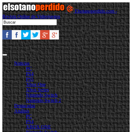
Elsotanoperdido.com -
Revista Online de Videojuegos
Noticias
PC
PS4
PS5
Xbox One
Xbox Series
Nintendo Switch
Nintendo Switch 2
Destacadas
Análisis
PC
PS4
XBOX ONE