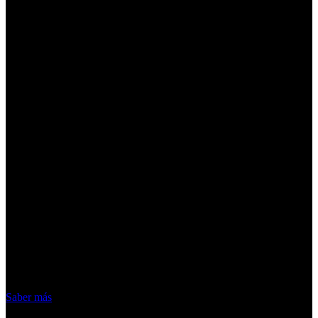
¡Atención! Las cookies nos permiten
ofrecer nuestros servicios. Al utilizar
nuestros servicios, aceptas el uso que
hacemos de las cookies
Acepto
Saber más