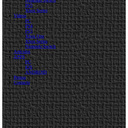
Nintendo Switch
PS5
Xbox Series
Videos
PC
PS4
PS5
Xbox One
Xbox Series
Nintendo Switch
Artículos
APPS
PC
iOS
ANDROID
Prensa
Contacto