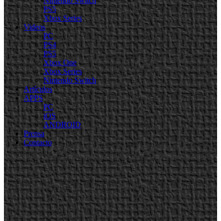
Nintendo Switch
PS5
Xbox Series
Videos
PC
PS4
PS5
Xbox One
Xbox Series
Nintendo Switch
Artículos
APPS
PC
iOS
ANDROID
Prensa
Contacto