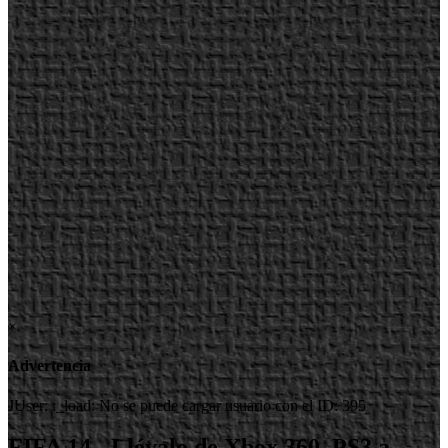
×
Advertencia
JUser: :_load: No se puede cargar usuario con el ID: 395
FIFA 14 - Llévalo de Xbox 360_PS3 a