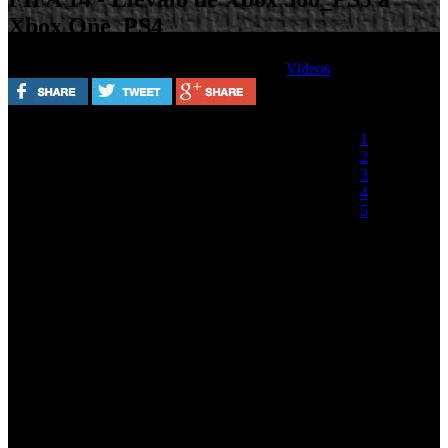
Xbox One_PS4
Escrito por
Miércoles, 25 Septiembre 2013
Videos
Valora este artículo
1
2
3
4
5
(0 votos)