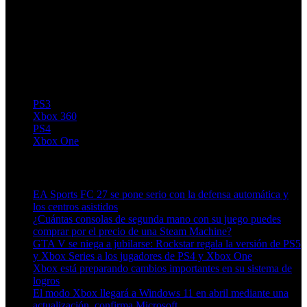
PS3
Xbox 360
PS4
Xbox One
Artículos relacionados (por etiqueta)
EA Sports FC 27 se pone serio con la defensa automática y
los centros asistidos
¿Cuántas consolas de segunda mano con su juego puedes
comprar por el precio de una Steam Machine?
GTA V se niega a jubilarse: Rockstar regala la versión de PS5
y Xbox Series a los jugadores de PS4 y Xbox One
Xbox está preparando cambios importantes en su sistema de
logros
El modo Xbox llegará a Windows 11 en abril mediante una
actualización, confirma Microsoft