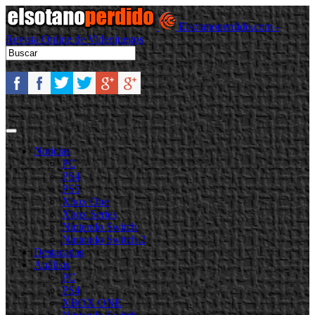
Elsotanoperdido.com -
Revista Online de Videojuegos
Noticias
PC
PS4
PS5
Xbox One
Xbox Series
Nintendo Switch
Nintendo Switch 2
Destacadas
Análisis
PC
PS4
XBOX ONE