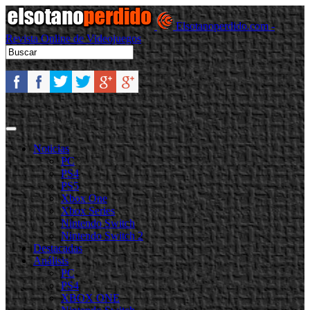
Elsotanoperdido.com -
Revista Online de Videojuegos
Noticias
PC
PS4
PS5
Xbox One
Xbox Series
Nintendo Switch
Nintendo Switch 2
Destacadas
Análisis
PC
PS4
XBOX ONE