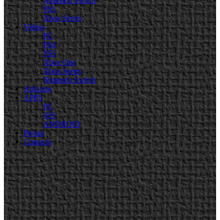
Nintendo Switch
PS5
Xbox Series
Videos
PC
PS4
PS5
Xbox One
Xbox Series
Nintendo Switch
Artículos
APPS
PC
iOS
ANDROID
Prensa
Contacto