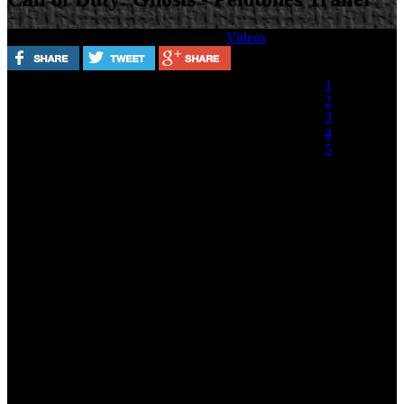
Escrito por
Sábado, 05 Octubre 2013
Videos
Valora este artículo
1
2
3
4
5
(0 votos)