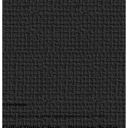
×
Advertencia
JUser: :_load: No se puede cargar usuario con el ID: 395
Call of Duty: Ghosts - Pelotones Trailer