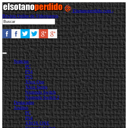
Elsotanoperdido.com -
Revista Online de Videojuegos
Noticias
PC
PS4
PS5
Xbox One
Xbox Series
Nintendo Switch
Nintendo Switch 2
Destacadas
Análisis
PC
PS4
XBOX ONE