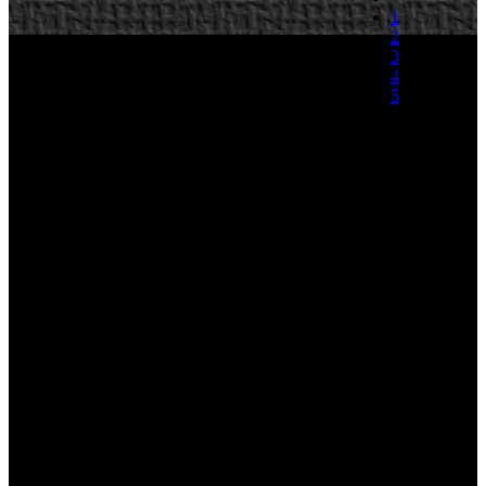
1
2
3
4
5
(0 votos)