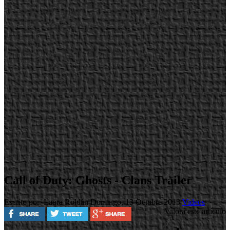
Call of Duty: Ghosts - Clans Trailer
Escrito por Laura Roldán
Domingo, 13 Octubre 2013
Videos
Valora este artículo