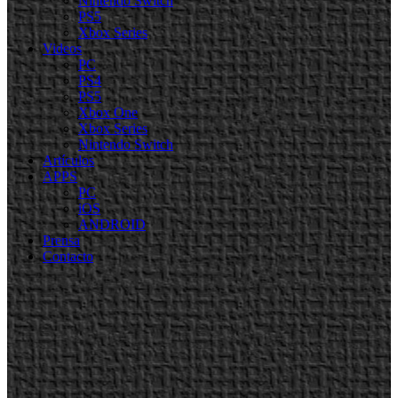
Nintendo Switch
PS5
Xbox Series
Videos
PC
PS4
PS5
Xbox One
Xbox Series
Nintendo Switch
Artículos
APPS
PC
iOS
ANDROID
Prensa
Contacto