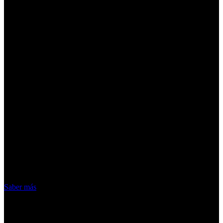
¡Atención! Las cookies nos permiten
ofrecer nuestros servicios. Al utilizar
nuestros servicios, aceptas el uso que
hacemos de las cookies
Acepto
Saber más