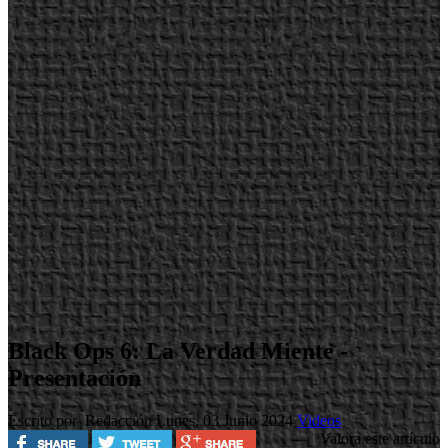
Black Ops 6: La Verdad Miente -
Presentación
Escrito por Redacción
Lunes, 03 Junio 2024
Videos
Valora este artículo