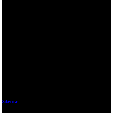
¡Atención! Las cookies nos permiten
ofrecer nuestros servicios. Al utilizar
nuestros servicios, aceptas el uso que
hacemos de las cookies
Acepto
Saber más