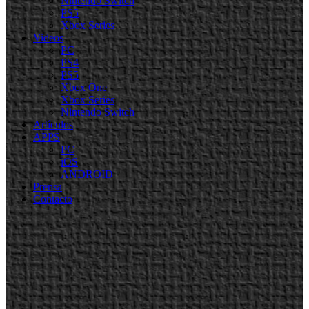
Nintendo Switch
PS5
Xbox Series
Videos
PC
PS4
PS5
Xbox One
Xbox Series
Nintendo Switch
Artículos
APPS
PC
iOS
ANDROID
Prensa
Contacto