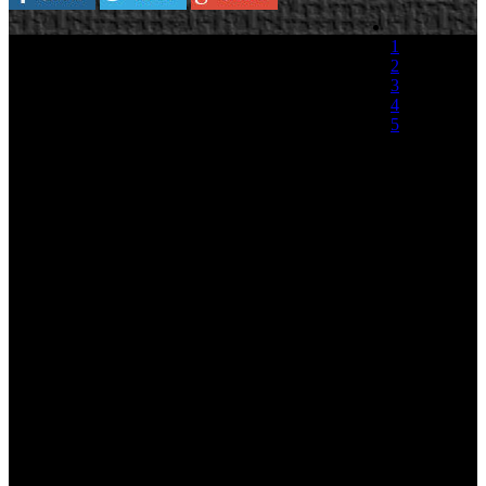
1
2
3
4
5
(1 Voto)