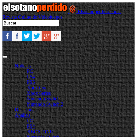
Elsotanoperdido.com -
Revista Online de Videojuegos
Noticias
PC
PS4
PS5
Xbox One
Xbox Series
Nintendo Switch
Nintendo Switch 2
Destacadas
Análisis
PC
PS4
XBOX ONE