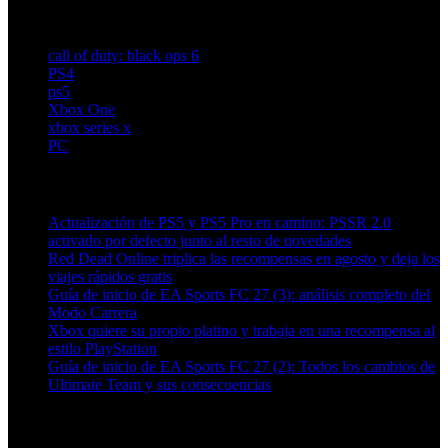
call of duty: black ops 6
PS4
ps5
Xbox One
xbox series x
PC
Artículos relacionados (por etiqueta)
Actualización de PS5 y PS5 Pro en camino: PSSR 2.0
activado por defecto junto al resto de novedades
Red Dead Online triplica las recompensas en agosto y deja los
viajes rápidos gratis
Guía de inicio de EA Sports FC 27 (3): análisis completo del
Modo Carrera
Xbox quiere su propio platino y trabaja en una recompensa al
estilo PlayStation
Guía de inicio de EA Sports FC 27 (2): Todos los cambios de
Ultimate Team y sus consecuencias