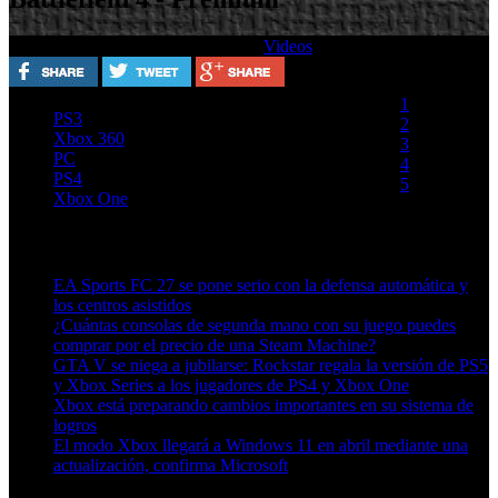
Escrito por
Lunes, 26 Agosto 2013
Videos
Valora este artículo
1
PS3
2
Xbox 360
3
PC
4
PS4
5
Xbox One
(0 votos)
Artículos relacionados (por etiqueta)
EA Sports FC 27 se pone serio con la defensa automática y
los centros asistidos
¿Cuántas consolas de segunda mano con su juego puedes
comprar por el precio de una Steam Machine?
GTA V se niega a jubilarse: Rockstar regala la versión de PS5
y Xbox Series a los jugadores de PS4 y Xbox One
Xbox está preparando cambios importantes en su sistema de
logros
El modo Xbox llegará a Windows 11 en abril mediante una
actualización, confirma Microsoft