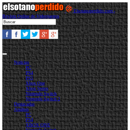
Elsotanoperdido.com -
Revista Online de Videojuegos
Noticias
PC
PS4
PS5
Xbox One
Xbox Series
Nintendo Switch
Nintendo Switch 2
Destacadas
Análisis
PC
PS4
XBOX ONE