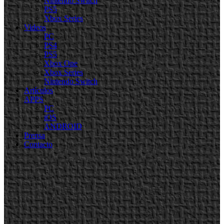
Nintendo Switch
PS5
Xbox Series
Videos
PC
PS4
PS5
Xbox One
Xbox Series
Nintendo Switch
Artículos
APPS
PC
iOS
ANDROID
Prensa
Contacto