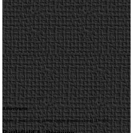
×
Advertencia
JUser: :_load: No se puede cargar usuario con el ID: 395
Battlefield 4 - Premium