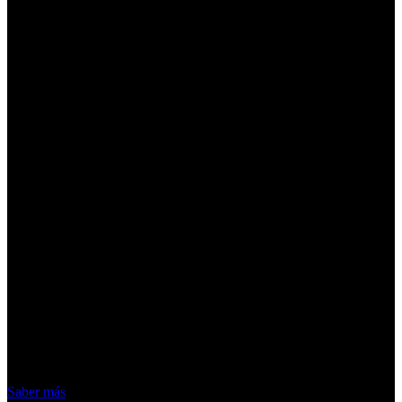
¡Atención! Las cookies nos permiten
ofrecer nuestros servicios. Al utilizar
nuestros servicios, aceptas el uso que
hacemos de las cookies
Acepto
Saber más