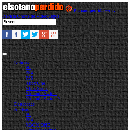
Elsotanoperdido.com -
Revista Online de Videojuegos
Noticias
PC
PS4
PS5
Xbox One
Xbox Series
Nintendo Switch
Nintendo Switch 2
Destacadas
Análisis
PC
PS4
XBOX ONE