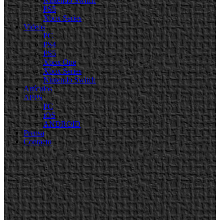
Nintendo Switch
PS5
Xbox Series
Videos
PC
PS4
PS5
Xbox One
Xbox Series
Nintendo Switch
Artículos
APPS
PC
iOS
ANDROID
Prensa
Contacto