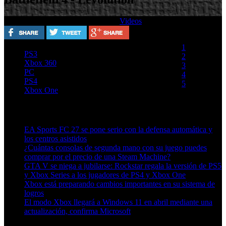
Escrito por
Lunes, 26 Agosto 2013
Videos
Valora este artículo
1
PS3
2
Xbox 360
3
PC
4
PS4
5
Xbox One
(0 votos)
Artículos relacionados (por etiqueta)
EA Sports FC 27 se pone serio con la defensa automática y
los centros asistidos
¿Cuántas consolas de segunda mano con su juego puedes
comprar por el precio de una Steam Machine?
GTA V se niega a jubilarse: Rockstar regala la versión de PS5
y Xbox Series a los jugadores de PS4 y Xbox One
Xbox está preparando cambios importantes en su sistema de
logros
El modo Xbox llegará a Windows 11 en abril mediante una
actualización, confirma Microsoft