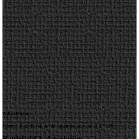
×
Advertencia
JUser: :_load: No se puede cargar usuario con el ID: 395
Battlefield 4 - Levolution