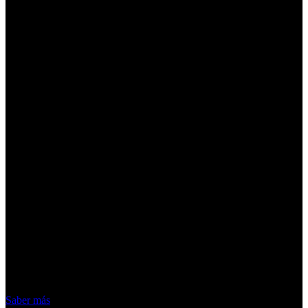
¡Atención! Las cookies nos permiten
ofrecer nuestros servicios. Al utilizar
nuestros servicios, aceptas el uso que
hacemos de las cookies
Acepto
Saber más