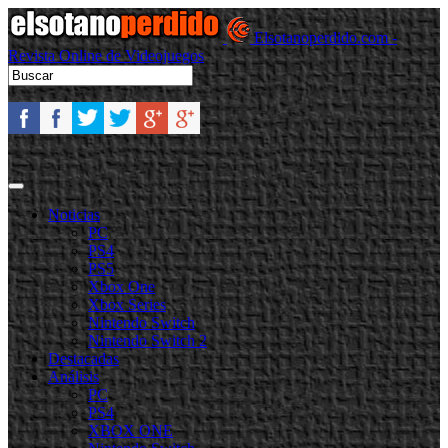
Elsotanoperdido.com -
Revista Online de Videojuegos
Noticias
PC
PS4
PS5
Xbox One
Xbox Series
Nintendo Switch
Nintendo Switch 2
Destacadas
Análisis
PC
PS4
XBOX ONE