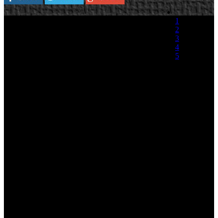
1
2
3
4
5
(0 votos)