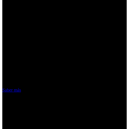
¡Atención! Las cookies nos permiten
ofrecer nuestros servicios. Al utilizar
nuestros servicios, aceptas el uso que
hacemos de las cookies
Acepto
Saber más