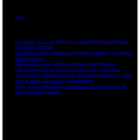
PS4
Artículos relacionados (por etiqueta)
EA Sports FC 27 se pone serio con la defensa automática y
los centros asistidos
PlayStation Plus confirma sus juegos de agosto y las fechas
para canjearlos
PlayStation realiza ofertas selectivas para frenar las
cancelaciones en los planes PS Plus Extra y Premium
Sony seguirá fabricando discos de juegos anteriores a 2028
pese al adiós a los nuevos lanzamientos
Sony ya ha comenzado a reorganizar su mayor planta de
discos para PlayStation