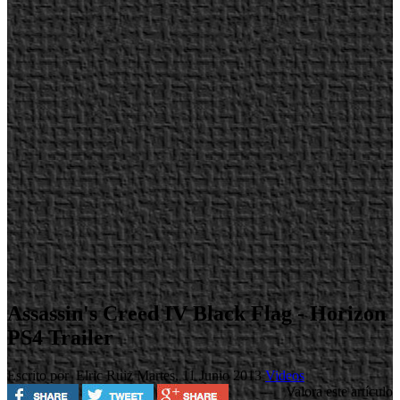
Assassin's Creed IV Black Flag - Horizon
PS4 Trailer
Escrito por Elric Ruiz
Martes, 11 Junio 2013
Videos
Valora este artículo