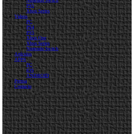
Nintendo Switch
PS5
Xbox Series
Videos
PC
PS4
PS5
Xbox One
Xbox Series
Nintendo Switch
Artículos
APPS
PC
iOS
ANDROID
Prensa
Contacto