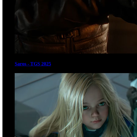
Saros - TGS 2025