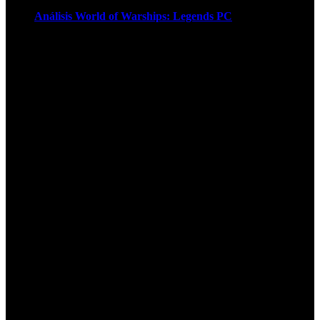
Análisis World of Warships: Legends PC
1
¡Atención! Las cookies nos permiten
ofrecer nuestros servicios. Al utilizar
nuestros servicios, aceptas el uso que