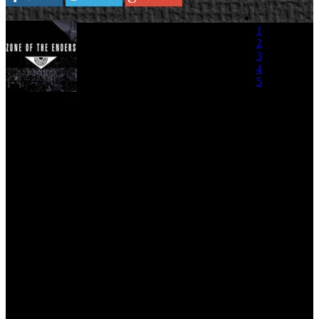
Aunque ya se anunció que
1
'Zone of the Enders HD
2
Collection'
llegaria a nuestro
3
pais durante el mes de
4
noviembre, no ha sido hasta
5
ahora cuando Konami ha
confirmado el calendario exacto del lanzamiento
(0 votos)
del recopilatorio, que estará disponible en Europa
desde el dia 29 en versiones para PlayStation 3 y Xbox 360.
Desarrollado bajo el sello de Kojima Productions, el recopilatorio
incluye ambos 'Zone of the Enders' y la edición especial europea de
la secuela 'Zone of the Enders: The 2nd Runner', lo representa la
primera aparición de la popular saga desde 2003. Ambos juegos
adquirieron una excelente reputación debido a su estética futurista y
a una narrativa envolvente, que traslada al usuario a una época de
batallas interplanetarias lidiadas por asombrosos robots armados que
vuelan a elevadas alturas, agarran a sus enemigos, desatan ataques
con sable y muestran su sorprendente potencia de fuego a distancia a
sus rivales.
El recopilatorio también añade una presentación animada
completamente nueva realizada por Sunrise Studio, al mismo tiempo
que incluye representaciones completamente actualizadas de las