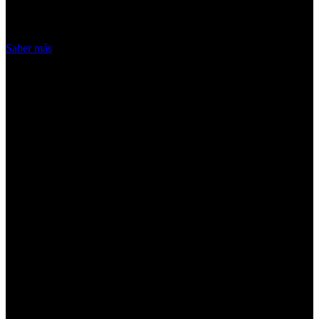
hacemos de las cookies
Acepto
Saber más