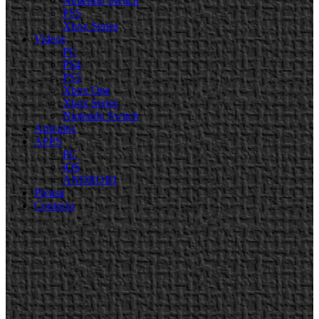
Nintendo Switch
PS5
Xbox Series
Videos
PC
PS4
PS5
Xbox One
Xbox Series
Nintendo Switch
Artículos
APPS
PC
iOS
ANDROID
Prensa
Contacto