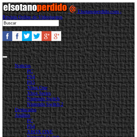
Elsotanoperdido.com -
Revista Online de Videojuegos
Noticias
PC
PS4
PS5
Xbox One
Xbox Series
Nintendo Switch
Nintendo Switch 2
Destacadas
Análisis
PC
PS4
XBOX ONE