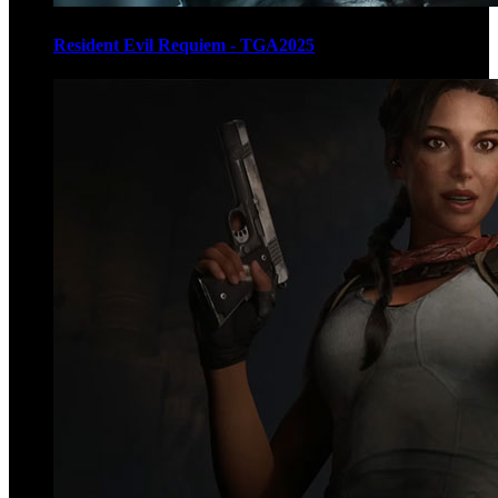
Resident Evil Requiem - TGA2025