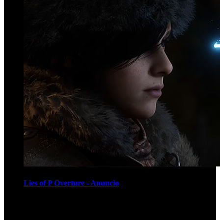
Lies of P Overture - Anuncio