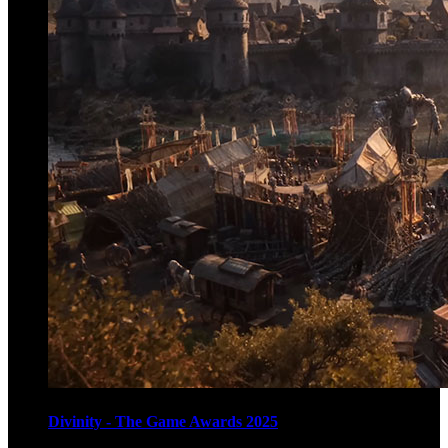
Divinity - The Game Awards 2025