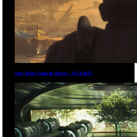
Star Wars Galactic Racer - TGA2025