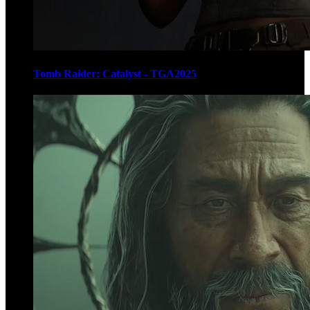
Tomb Raider: Catalyst - TGA2025