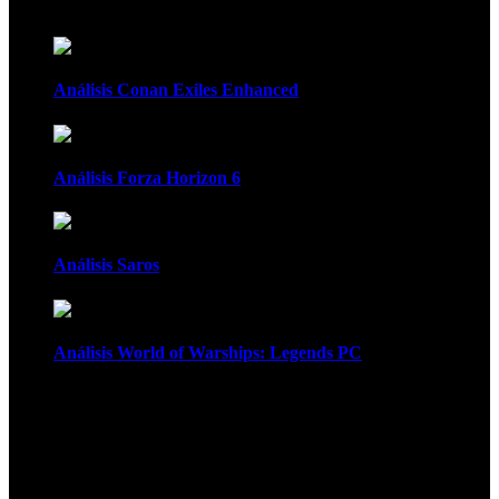
Recomendados
Análisis Conan Exiles Enhanced
Análisis Forza Horizon 6
Análisis Saros
Análisis World of Warships: Legends PC
1