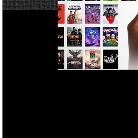
Hace unos días, anticipamos que Xbox Cloud Gaming (xCloud
Xbox One de la generación anterior y las tabletas Apple. P
sin precedentes y cargas rápidas se han ganado un espacio en
Éxitos como ‘Yakuza: Like a Dragon’ y ‘Rainbow Six Siege’
de nueva generación. Además, se reducen los tiempos de ca
en el mayor número de dispositivos, el streaming correrá a 1
¿Como funciona?