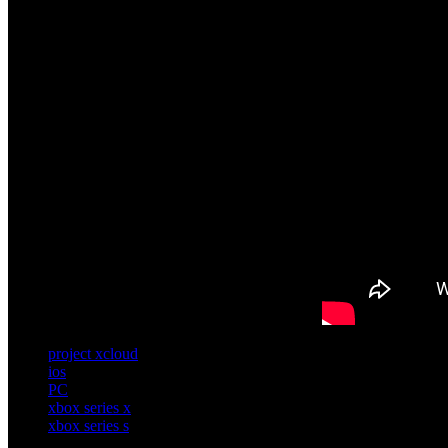
project xcloud
ios
PC
xbox series x
xbox series s