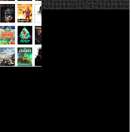
positivos a través de juego remoto, incluidas las consolas
patentes y ahora los modernos sistemas que generan gráficos
 de Microsoft.
stringidas a Xbox Series, como 120 fps y opciones gráficas
egurar una experiencia de mínima latencia y máxima calidad