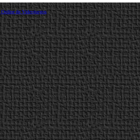
a Online de Videojuegos