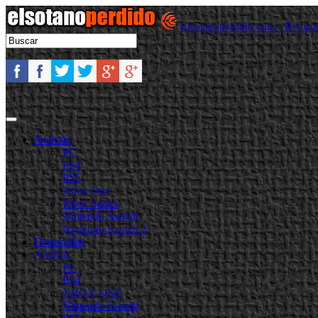
Elsotanoperdido.com - Revist
Noticias
PC
PS4
PS5
Xbox One
Xbox Series
Nintendo Switch
Nintendo Switch 2
Destacadas
Análisis
PC
PS4
XBOX ONE
Nintendo Switch