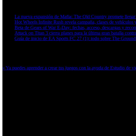
Artículos relacionados (por etiqueta)
La nueva expansión de Mafia: The Old Country promete llenar
Hot Wheels Infinite Rush revela campaña, clases de vehículos y
Beta de Gears of War E-Day: fechas, acceso, descargas y reco
Attack on Titan 3 cierra planes para la última gran batalla contra
Guía de inicio de EA Sports FC 27 (1): todo sobre The Grounds
Más en esta categoría:
« Ya puedes aprender a crear tus juegos con la ayuda de Estudio de 