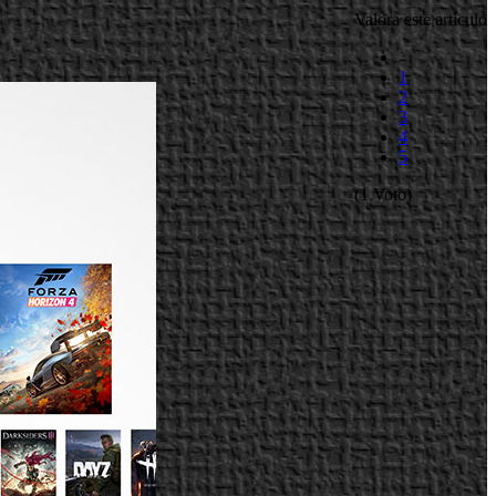
Valora este artículo
1
2
3
4
5
(1 Voto)