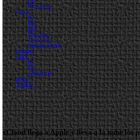
PS5
Xbox Series
Videos
PC
PS4
PS5
Xbox One
Xbox Series
Nintendo Switch
Artículos
APPS
PC
iOS
ANDROID
Prensa
Contacto
xCloud llega a Apple y lleva a la nube los