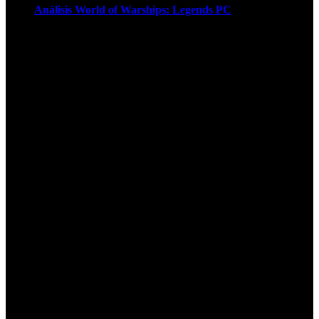
Análisis World of Warships: Legends PC
1
¡Atención! Las cookies nos permiten
ofrecer nuestros servicios. Al utilizar
nuestros servicios, aceptas el uso que
hacemos de las cookies