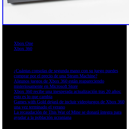
Xbox One
Xbox 360
Artículos relacionados (por etiqueta)
¿Cuántas consolas de segunda mano con su juego puedes
comprar por el precio de una Steam Machine?
Algunos juegos de Xbox 360 están reapareciendo
misteriosamente en Microsoft Store
Xbox 360 recibe una inesperada actualización tras 20 años:
esto es lo que cambia
Games with Gold dejará de incluir videojuegos de Xbox 360
una vez terminado el verano
La recaudación de This War of Mine se donará íntegra para
ayudar a la población ucraniana