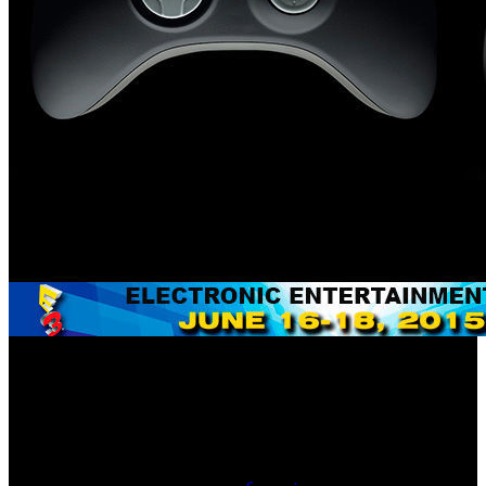
Phil Spencer, jefe de la división Xbox, salió a escena para
definir a los jugadores como el epicentro del
entretenimiento digital. Pero si Microsoft pretendía