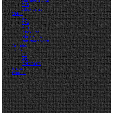
Nintendo Switch
PS5
Xbox Series
Videos
PC
PS4
PS5
Xbox One
Xbox Series
Nintendo Switch
Artículos
APPS
PC
iOS
ANDROID
Prensa
Contacto