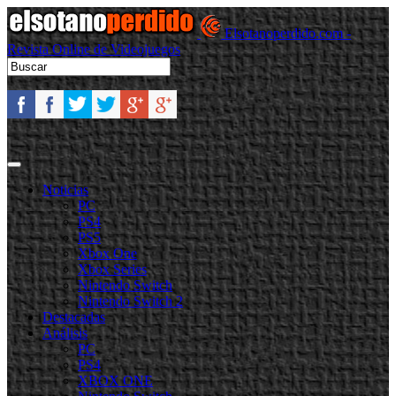
Elsotanoperdido.com -
Revista Online de Videojuegos
Noticias
PC
PS4
PS5
Xbox One
Xbox Series
Nintendo Switch
Nintendo Switch 2
Destacadas
Análisis
PC
PS4
XBOX ONE