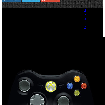
1
2
3
4
5
(2 votos)