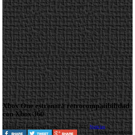
Xbox One estrenará retrocompatibilidad
con Xbox 360
Escrito por Redacción
Lunes, 15 Junio 2015
Noticias
Valora este artículo