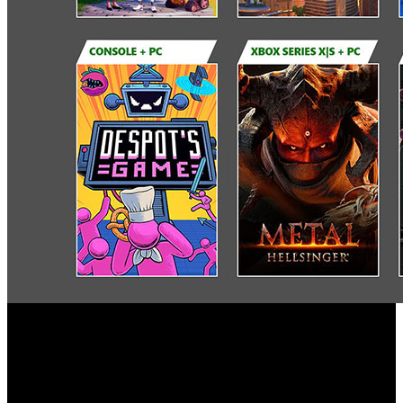
Microsoft ha anunciado una nueva tanda de videojuegos
Xbox Game
que aterrizará próximamente en el catálogo de
Pass
para consola, PC Game Pass y Xbox Cloud Gaming,
Disney Dreamlight Valley: Founder’s Edition
incluidos ‘
’,