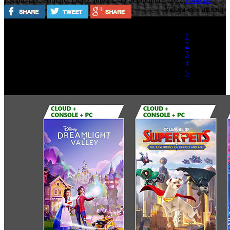
Valora este artículo
1
2
3
4
5
(1 Voto)