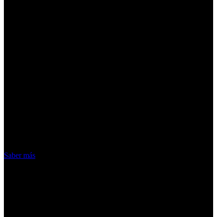
¡Atención! Las cookies nos permiten
ofrecer nuestros servicios. Al utilizar
nuestros servicios, aceptas el uso que
hacemos de las cookies
Acepto
Saber más