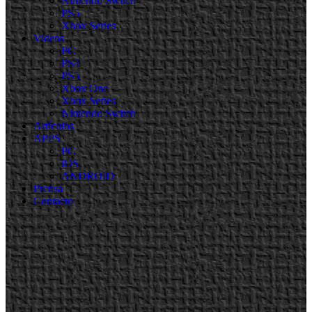
Nintendo Switch
PS5
Xbox Series
Videos
PC
PS4
PS5
Xbox One
Xbox Series
Nintendo Switch
Artículos
APPS
PC
iOS
ANDROID
Prensa
Contacto