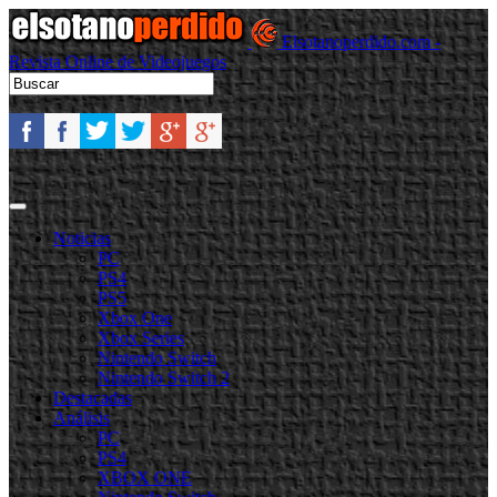
Elsotanoperdido.com -
Revista Online de Videojuegos
Noticias
PC
PS4
PS5
Xbox One
Xbox Series
Nintendo Switch
Nintendo Switch 2
Destacadas
Análisis
PC
PS4
XBOX ONE