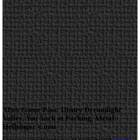
Xbox Game Pass: Disney Dreamlight
Valley, You Suck at Parking, Metal:
Hellsinger y más
Escrito por Alberto Yánez
Jueves, 08 Septiembre 2022
Noticias