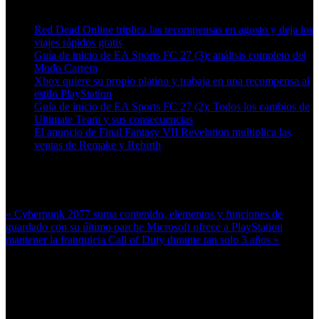
Artículos relacionados (por etiqueta)
Red Dead Online triplica las recompensas en agosto y deja los
viajes rápidos gratis
Guía de inicio de EA Sports FC 27 (3): análisis completo del
Modo Carrera
Xbox quiere su propio platino y trabaja en una recompensa al
estilo PlayStation
Guía de inicio de EA Sports FC 27 (2): Todos los cambios de
Ultimate Team y sus consecuencias
El anuncio de Final Fantasy VII Revelation multiplica las
ventas de Remake y Rebirth
Más en esta categoría:
« Cyberpunk 2077 suma contenido, elementos y funciones de
guardado con su último parche
Microsoft ofrece a PlayStation
mantener la franquicia Call of Duty durante tan solo 3 años »