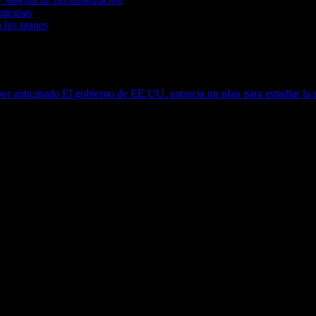
mpensas
 los titanes
por anticipado
El gobierno de EE.UU. anuncia un plan para estudiar la r