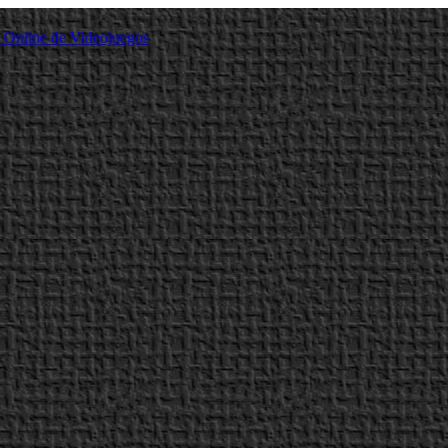
a Online de Videojuegos