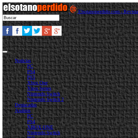
Elsotanoperdido.com - Revist
Noticias
PC
PS4
PS5
Xbox One
Xbox Series
Nintendo Switch
Nintendo Switch 2
Destacadas
Análisis
PC
PS4
XBOX ONE
Nintendo Switch