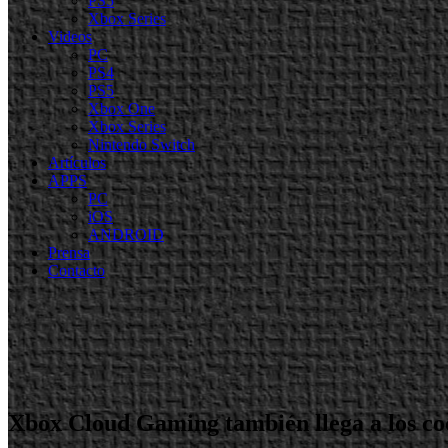
PS5
Xbox Series
Videos
PC
PS4
PS5
Xbox One
Xbox Series
Nintendo Switch
Artículos
APPS
PC
iOS
ANDROID
Prensa
Contacto
Xbox Cloud Gaming también llega a los co