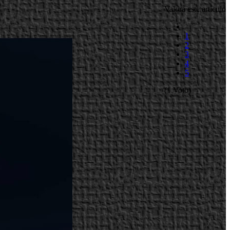
Valora este artículo
1
2
3
4
5
(1 Voto)