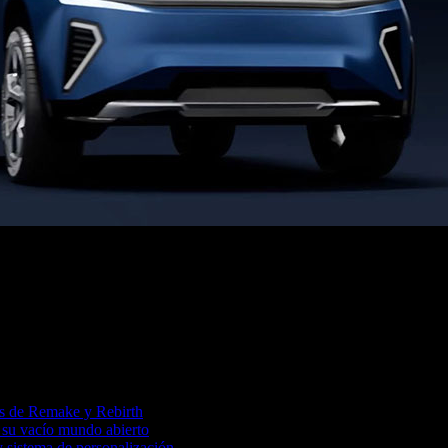
lla del vehículo, que estará disponible para pasajeros o durant
tas de Remake y Rebirth
 su vacío mundo abierto
 sistema de personalización