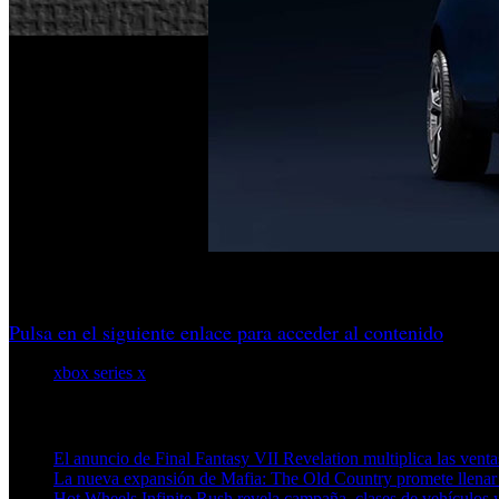
La tecnología permitirá usar el servicio de juegos en la panta
Pulsa en el siguiente enlace para acceder al contenido
xbox series x
Artículos relacionados (por etiqueta)
El anuncio de Final Fantasy VII Revelation multiplica las ven
La nueva expansión de Mafia: The Old Country promete llenar
Hot Wheels Infinite Rush revela campaña, clases de vehículos y