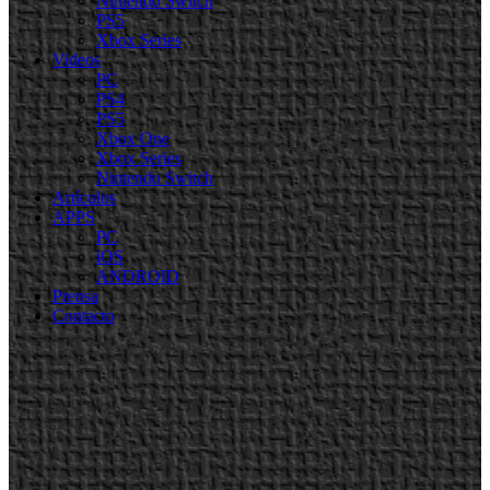
Nintendo Switch
PS5
Xbox Series
Videos
PC
PS4
PS5
Xbox One
Xbox Series
Nintendo Switch
Artículos
APPS
PC
iOS
ANDROID
Prensa
Contacto