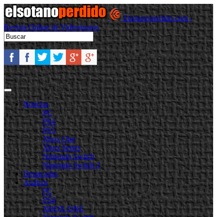
Elsotanoperdido.com -
Revista Online de Videojuegos
Noticias
PC
PS4
PS5
Xbox One
Xbox Series
Nintendo Switch
Nintendo Switch 2
Destacadas
Análisis
PC
PS4
XBOX ONE