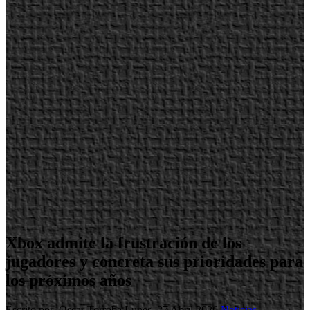
Xbox admite la frustración de los
jugadores y concreta sus prioridades para
los próximos años
Escrito por Oscar Torroba
Lunes, 27 Abril 2026
Noticias