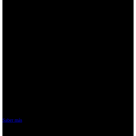
¡Atención! Las cookies nos permiten
ofrecer nuestros servicios. Al utilizar
nuestros servicios, aceptas el uso que
hacemos de las cookies
Acepto
Saber más