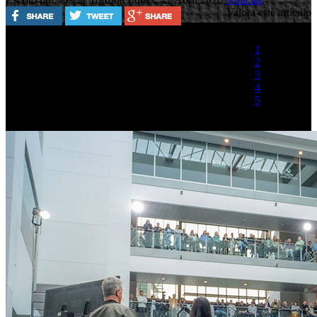
Valora este artículo
1
2
3
4
5
(1 Voto)