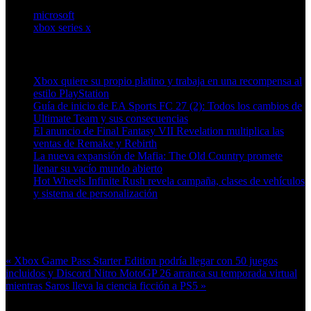
microsoft
xbox series x
Artículos relacionados (por etiqueta)
Xbox quiere su propio platino y trabaja en una recompensa al
estilo PlayStation
Guía de inicio de EA Sports FC 27 (2): Todos los cambios de
Ultimate Team y sus consecuencias
El anuncio de Final Fantasy VII Revelation multiplica las
ventas de Remake y Rebirth
La nueva expansión de Mafia: The Old Country promete
llenar su vacío mundo abierto
Hot Wheels Infinite Rush revela campaña, clases de vehículos
y sistema de personalización
Más en esta categoría:
« Xbox Game Pass Starter Edition podría llegar con 50 juegos
incluidos y Discord Nitro
MotoGP 26 arranca su temporada virtual
mientras Saros lleva la ciencia ficción a PS5 »