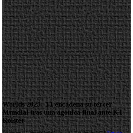
Worlds 2025: T1 encadena su tercer
Mundial tras una agónica final ante KT
Rolster
Escrito por Alberto Yánez
Martes, 11 Noviembre 2025
Noticias