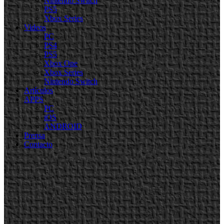
Nintendo Switch
PS5
Xbox Series
Videos
PC
PS4
PS5
Xbox One
Xbox Series
Nintendo Switch
Artículos
APPS
PC
iOS
ANDROID
Prensa
Contacto