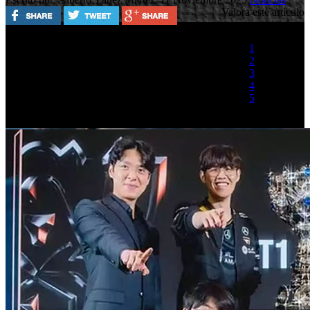
Valora este artículo
1
2
3
4
5
(1 Voto)