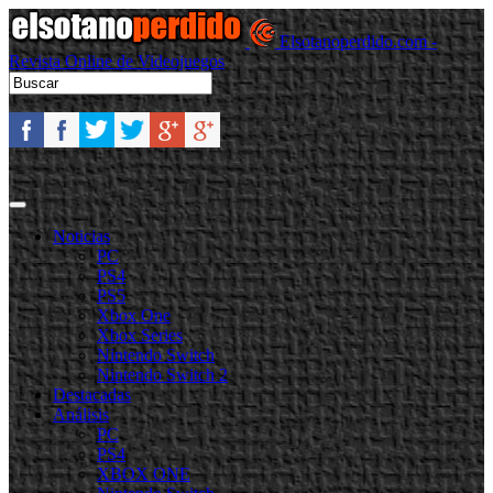
Elsotanoperdido.com -
Revista Online de Videojuegos
Noticias
PC
PS4
PS5
Xbox One
Xbox Series
Nintendo Switch
Nintendo Switch 2
Destacadas
Análisis
PC
PS4
XBOX ONE