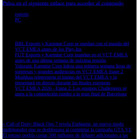
Pulsa en el siguiente enlace para acceder al contenido
esports
PC
Artículos relacionados (por etiqueta)
BBL Esports y Karmine Corp se quedan con el mando del
VCT EMEA antes de los Play-Ins
FUT Esports y Karmine Corp mandan en el VCT EMEA
antes de una última semana de máxima tensión
Valorant: Karmine Corp lidera una primera semana llena de
sorpresas y grandes audiencias en VCT EMEA Stage 2
Mushkaa reinterpreta el himno del VCT EMEA y lo
presentará en directo durante las finales europeas
VCT EMEA 2026 - Etapa 2: Los equipos Challengers se
unen a la competición rumbo a la gran final de Barcelona
Más en esta categoría:
« Call of Duty: Black Ops 7 revela Endgame, un nuevo modo
multijugador que se desbloquea al completar la campaña
GTA VI:
El retraso podría costar 500 millones de dólares adicionales a las