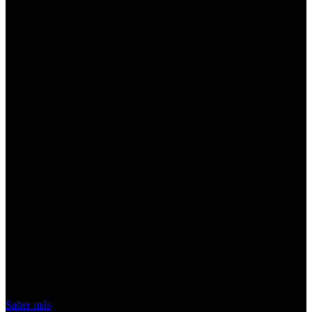
¡Atención! Las cookies nos permiten
ofrecer nuestros servicios. Al utilizar
nuestros servicios, aceptas el uso que
hacemos de las cookies
Acepto
Saber más