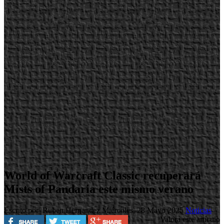
World of Warcraft Classic recuperará
Mists of Pandaria este mismo verano
Escrito por Ruben Hernandez
Miércoles, 28 Mayo 2025
Noticias
Valora este artículo