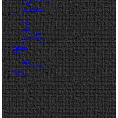
Nintendo Switch
PS5
Xbox Series
Videos
PC
PS4
PS5
Xbox One
Xbox Series
Nintendo Switch
Artículos
APPS
PC
iOS
ANDROID
Prensa
Contacto