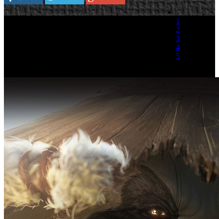
1
2
3
4
5
(1 Voto)