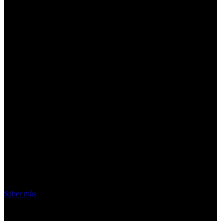
¡Atención! Las cookies nos permiten
ofrecer nuestros servicios. Al utilizar
nuestros servicios, aceptas el uso que
hacemos de las cookies
Acepto
Saber más