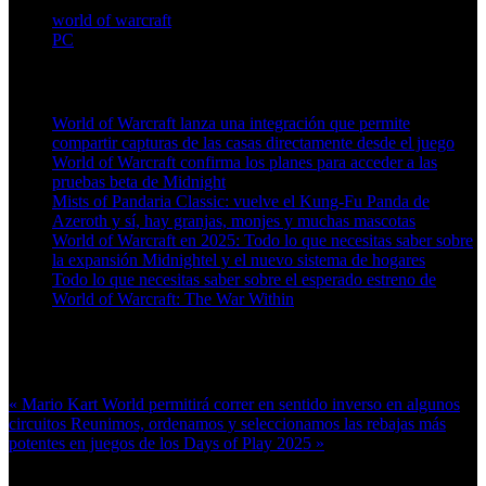
world of warcraft
PC
Artículos relacionados (por etiqueta)
World of Warcraft lanza una integración que permite
compartir capturas de las casas directamente desde el juego
World of Warcraft confirma los planes para acceder a las
pruebas beta de Midnight
Mists of Pandaria Classic: vuelve el Kung-Fu Panda de
Azeroth y sí, hay granjas, monjes y muchas mascotas
World of Warcraft en 2025: Todo lo que necesitas saber sobre
la expansión Midnightel y el nuevo sistema de hogares
Todo lo que necesitas saber sobre el esperado estreno de
World of Warcraft: The War Within
Más en esta categoría:
« Mario Kart World permitirá correr en sentido inverso en algunos
circuitos
Reunimos, ordenamos y seleccionamos las rebajas más
potentes en juegos de los Days of Play 2025 »