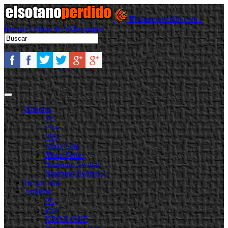
Elsotanoperdido.com -
Revista Online de Videojuegos
Noticias
PC
PS4
PS5
Xbox One
Xbox Series
Nintendo Switch
Nintendo Switch 2
Destacadas
Análisis
PC
PS4
XBOX ONE