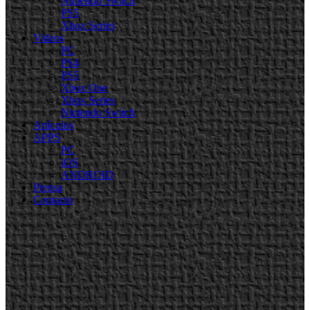
Nintendo Switch
PS5
Xbox Series
Videos
PC
PS4
PS5
Xbox One
Xbox Series
Nintendo Switch
Artículos
APPS
PC
iOS
ANDROID
Prensa
Contacto