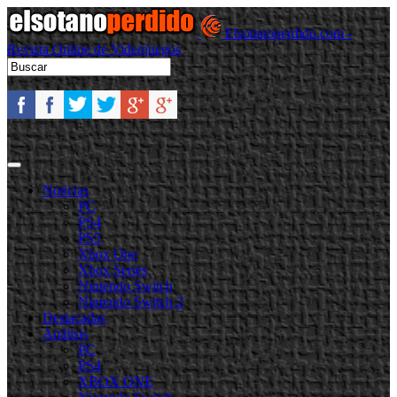
Elsotanoperdido.com -
Revista Online de Videojuegos
Noticias
PC
PS4
PS5
Xbox One
Xbox Series
Nintendo Switch
Nintendo Switch 2
Destacadas
Análisis
PC
PS4
XBOX ONE