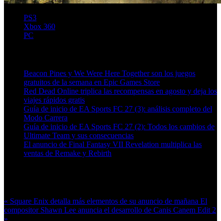
PS3
Xbox 360
PC
Artículos relacionados (por etiqueta)
Beacon Pines y We Were Here Together son los juegos
gratuitos de la semana en Epic Games Store
Red Dead Online triplica las recompensas en agosto y deja los
viajes rápidos gratis
Guía de inicio de EA Sports FC 27 (3): análisis completo del
Modo Carrera
Guía de inicio de EA Sports FC 27 (2): Todos los cambios de
Ultimate Team y sus consecuencias
El anuncio de Final Fantasy VII Revelation multiplica las
ventas de Remake y Rebirth
Más en esta categoría:
« Square Enix detalla más elementos de su anuncio de mañana
El
compositor Shawn Lee anuncia el desarrollo de Canis Canem Edit 2
»