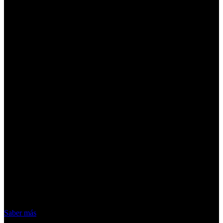
¡Atención! Las cookies nos permiten
ofrecer nuestros servicios. Al utilizar
nuestros servicios, aceptas el uso que
hacemos de las cookies
Acepto
Saber más