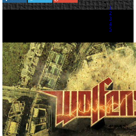
1
La cantidad de títulos que acumulan retraso es
2
tan grande que ya no nos resulta extraño que otro
3
título más se sume a la lista, en este caso le toca
4
al shooter de acción ‘Wolfenstein’ que sufrirá un
5
leve retraso en su lanzamiento ya que pasa del 4
al 17 de agosto.
(0 votos)