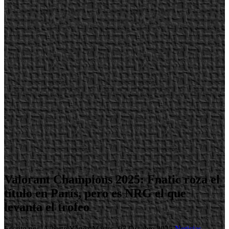
Valorant Champions 2025: Fnatic roza el
título en París, pero es NRG el que
levanta el trofeo
Escrito por Alberto Yánez
Martes, 07 Octubre 2025
Noticias