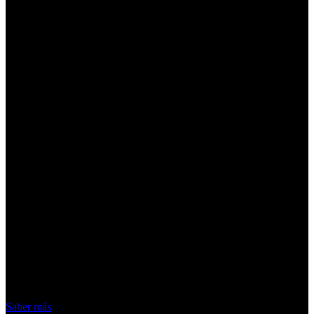
¡Atención! Las cookies nos permiten
ofrecer nuestros servicios. Al utilizar
nuestros servicios, aceptas el uso que
hacemos de las cookies
Acepto
Saber más