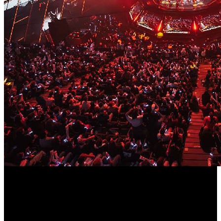
NRG cerró en Sunset 13‑5 tras el 2‑0 inicial y la respuesta
europea en Abyss y Ascent. brawk firmó cifras altas de
daño por ronda.