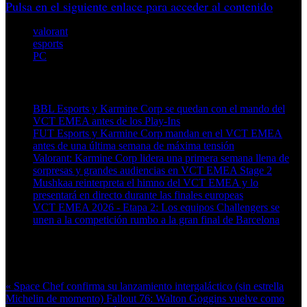
Pulsa en el siguiente enlace para acceder al contenido
valorant
esports
PC
Artículos relacionados (por etiqueta)
BBL Esports y Karmine Corp se quedan con el mando del
VCT EMEA antes de los Play-Ins
FUT Esports y Karmine Corp mandan en el VCT EMEA
antes de una última semana de máxima tensión
Valorant: Karmine Corp lidera una primera semana llena de
sorpresas y grandes audiencias en VCT EMEA Stage 2
Mushkaa reinterpreta el himno del VCT EMEA y lo
presentará en directo durante las finales europeas
VCT EMEA 2026 - Etapa 2: Los equipos Challengers se
unen a la competición rumbo a la gran final de Barcelona
Más en esta categoría:
« Space Chef confirma su lanzamiento intergaláctico (sin estrella
Michelin de momento)
Fallout 76: Walton Goggins vuelve como