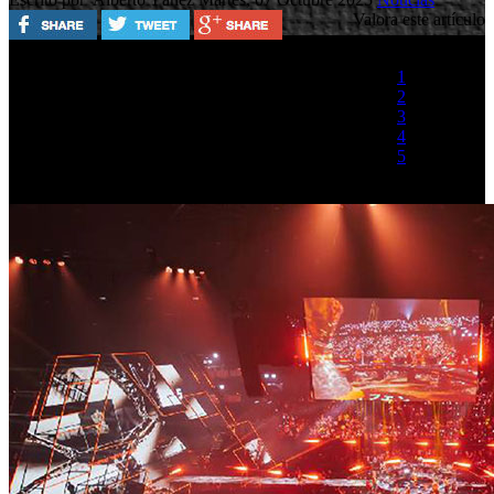
Valora este artículo
1
2
3
4
5
(1 Voto)