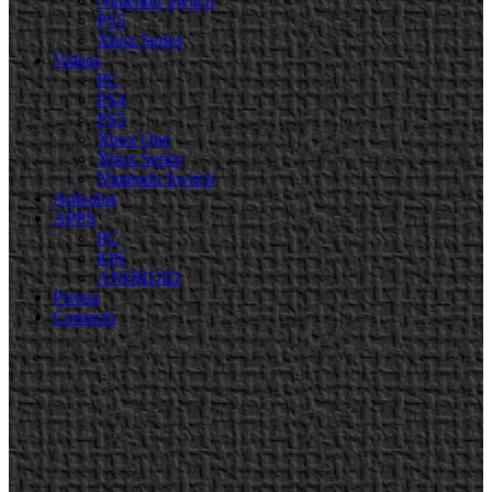
Nintendo Switch
PS5
Xbox Series
Videos
PC
PS4
PS5
Xbox One
Xbox Series
Nintendo Switch
Artículos
APPS
PC
iOS
ANDROID
Prensa
Contacto