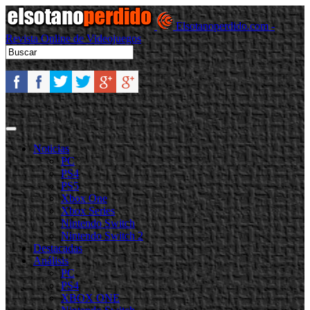
Elsotanoperdido.com -
Revista Online de Videojuegos
Noticias
PC
PS4
PS5
Xbox One
Xbox Series
Nintendo Switch
Nintendo Switch 2
Destacadas
Análisis
PC
PS4
XBOX ONE