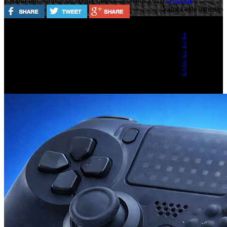
Valora este artículo
1
2
3
4
5
(1 Voto)