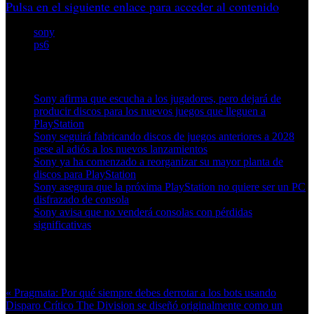
Pulsa en el siguiente enlace para acceder al contenido
sony
ps6
Artículos relacionados (por etiqueta)
Sony afirma que escucha a los jugadores, pero dejará de
producir discos para los nuevos juegos que lleguen a
PlayStation
Sony seguirá fabricando discos de juegos anteriores a 2028
pese al adiós a los nuevos lanzamientos
Sony ya ha comenzado a reorganizar su mayor planta de
discos para PlayStation
Sony asegura que la próxima PlayStation no quiere ser un PC
disfrazado de consola
Sony avisa que no venderá consolas con pérdidas
significativas
Más en esta categoría:
« Pragmata: Por qué siempre debes derrotar a los bots usando
Disparo Crítico
The Division se diseñó originalmente como un