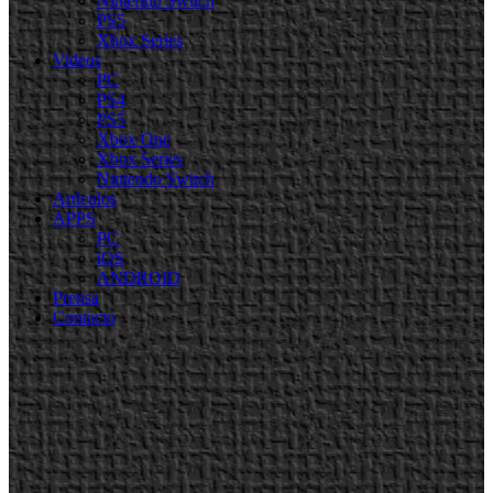
Nintendo Switch
PS5
Xbox Series
Videos
PC
PS4
PS5
Xbox One
Xbox Series
Nintendo Switch
Artículos
APPS
PC
iOS
ANDROID
Prensa
Contacto