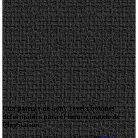
Una patente de Sony revela botones
deformables para el futuro mando de
PlayStation
Escrito por Carlos de Ayala
Lunes, 20 Abril 2026
Noticias