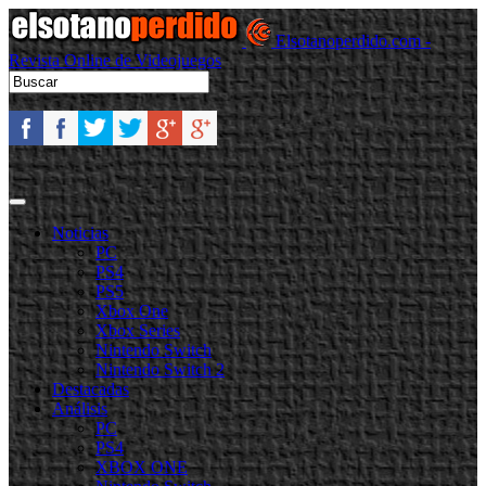
Elsotanoperdido.com -
Revista Online de Videojuegos
Noticias
PC
PS4
PS5
Xbox One
Xbox Series
Nintendo Switch
Nintendo Switch 2
Destacadas
Análisis
PC
PS4
XBOX ONE