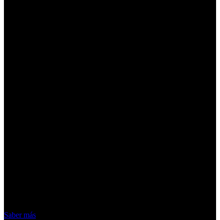
¡Atención! Las cookies nos permiten
ofrecer nuestros servicios. Al utilizar
nuestros servicios, aceptas el uso que
hacemos de las cookies
Acepto
Saber más