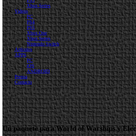
PS5
Xbox Series
Videos
PC
PS4
PS5
Xbox One
Xbox Series
Nintendo Switch
Artículos
APPS
PC
iOS
ANDROID
Prensa
Contacto
Un paquete para World of Warships y Elect