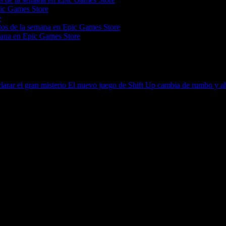
pic Games Store
e
itos de la semana en Epic Games Store
mana en Epic Games Store
larar el gran misterio
El nuevo juego de Shift Up cambia de rumbo y ah