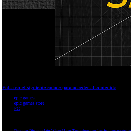
Un paquete para World of Warships y Electrician Simulator 
Pulsa en el siguiente enlace para acceder al contenido
epic games
epic games store
PC
Artículos relacionados (por etiqueta)
Beacon Pines y We Were Here Together son los juegos gratuit