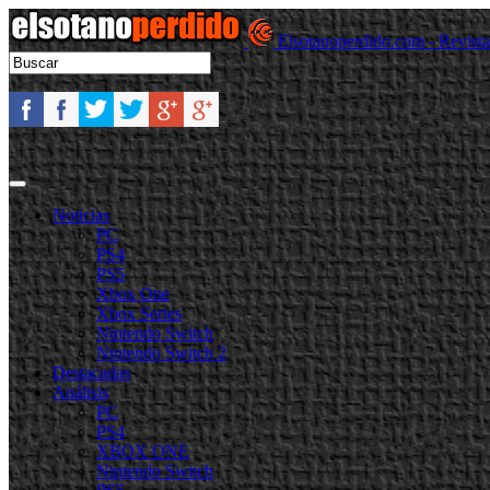
Elsotanoperdido.com - Revist
Noticias
PC
PS4
PS5
Xbox One
Xbox Series
Nintendo Switch
Nintendo Switch 2
Destacadas
Análisis
PC
PS4
XBOX ONE
Nintendo Switch