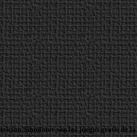
rician Simulator son los juegos gratis de 