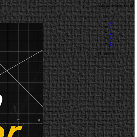
Valora este artículo
1
2
3
4
5
(1 Voto)