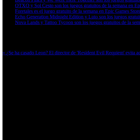
OTXO y Sol Cesto son los juegos gratuitos de la semana en E
Foretales es el juego gratuito de la semana en Epic Games Stor
Echo Generation Midnight Edition y Luto son los juegos gratu
Nova Lands y Tattoo Tycoon son los juegos gratuitos de la se
Más en esta categoría:
« ¿Se ha casado Leon? El director de 'Resident Evil Requiem' evita ac