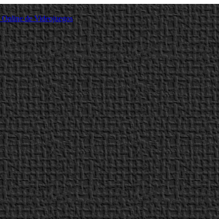
a Online de Videojuegos