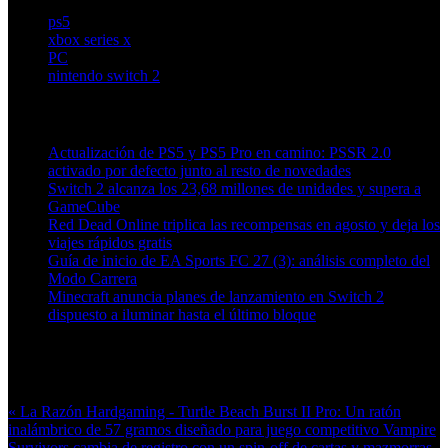
ps5
xbox series x
PC
nintendo switch 2
Artículos relacionados (por etiqueta)
Actualización de PS5 y PS5 Pro en camino: PSSR 2.0
activado por defecto junto al resto de novedades
Switch 2 alcanza los 23,68 millones de unidades y supera a
GameCube
Red Dead Online triplica las recompensas en agosto y deja los
viajes rápidos gratis
Guía de inicio de EA Sports FC 27 (3): análisis completo del
Modo Carrera
Minecraft anuncia planes de lanzamiento en Switch 2
dispuesto a iluminar hasta el último bloque
Más en esta categoría:
« La Razón Hardgaming - Turtle Beach Burst II Pro: Un ratón
inalámbrico de 57 gramos diseñado para juego competitivo
Vampire
Survivors cambia de registro con un spin-off de cartas y mazmorras