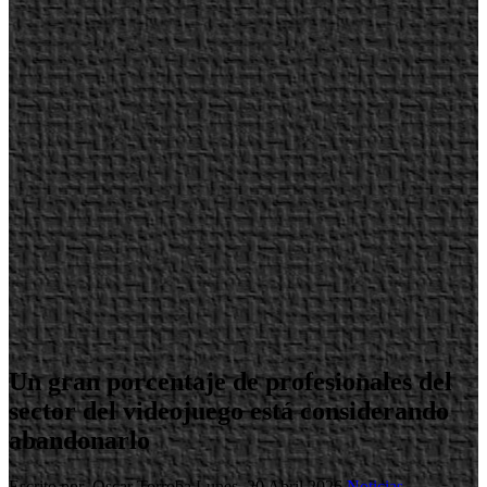
Un gran porcentaje de profesionales del
sector del videojuego está considerando
abandonarlo
Escrito por Oscar Torroba
Lunes, 20 Abril 2026
Noticias