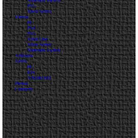
Nintendo Switch
PS5
Xbox Series
Videos
PC
PS4
PS5
Xbox One
Xbox Series
Nintendo Switch
Artículos
APPS
PC
iOS
ANDROID
Prensa
Contacto