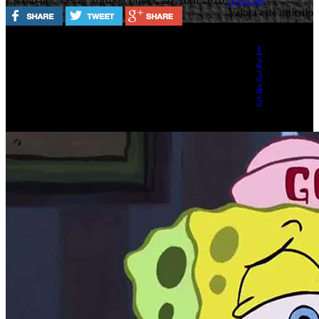
Valora este artículo
1
2
3
4
5
(1 Voto)