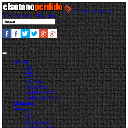
Elsotanoperdido.com -
Revista Online de Videojuegos
Noticias
PC
PS4
PS5
Xbox One
Xbox Series
Nintendo Switch
Nintendo Switch 2
Destacadas
Análisis
PC
PS4
XBOX ONE