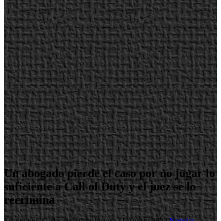
Un abogado pierde el caso por no jugar lo
suficiente a Call of Duty y el juez se lo
recrimina
Escrito por Carlos de Ayala
Jueves, 11 Agosto 2022
Noticias