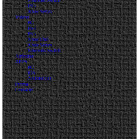
Nintendo Switch
PS5
Xbox Series
Videos
PC
PS4
PS5
Xbox One
Xbox Series
Nintendo Switch
Artículos
APPS
PC
iOS
ANDROID
Prensa
Contacto