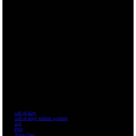
call of duty
call of duty: infinite warfare
ps5
PS4
Xbox One