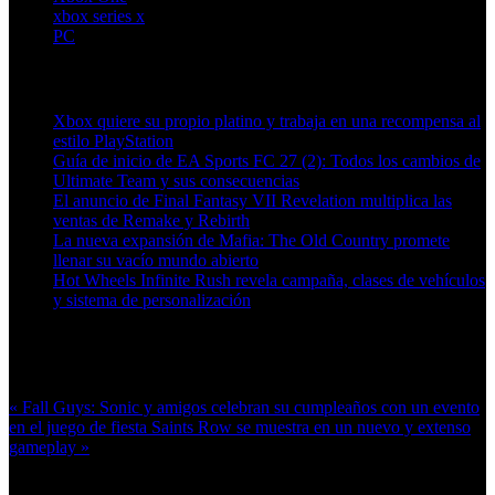
xbox series x
PC
Artículos relacionados (por etiqueta)
Xbox quiere su propio platino y trabaja en una recompensa al
estilo PlayStation
Guía de inicio de EA Sports FC 27 (2): Todos los cambios de
Ultimate Team y sus consecuencias
El anuncio de Final Fantasy VII Revelation multiplica las
ventas de Remake y Rebirth
La nueva expansión de Mafia: The Old Country promete
llenar su vacío mundo abierto
Hot Wheels Infinite Rush revela campaña, clases de vehículos
y sistema de personalización
Más en esta categoría:
« Fall Guys: Sonic y amigos celebran su cumpleaños con un evento
en el juego de fiesta
Saints Row se muestra en un nuevo y extenso
gameplay »