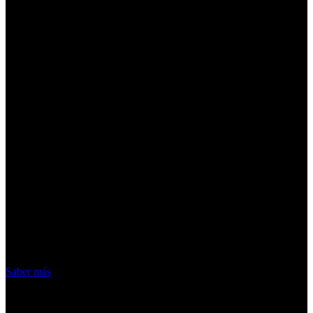
¡Atención! Las cookies nos permiten
ofrecer nuestros servicios. Al utilizar
nuestros servicios, aceptas el uso que
hacemos de las cookies
Acepto
Saber más