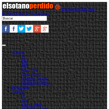
Elsotanoperdido.com -
Revista Online de Videojuegos
Noticias
PC
PS4
PS5
Xbox One
Xbox Series
Nintendo Switch
Nintendo Switch 2
Destacadas
Análisis
PC
PS4
XBOX ONE