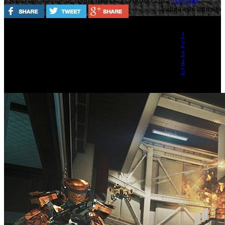
Valora este artículo
1
2
3
4
5
(1 Voto)