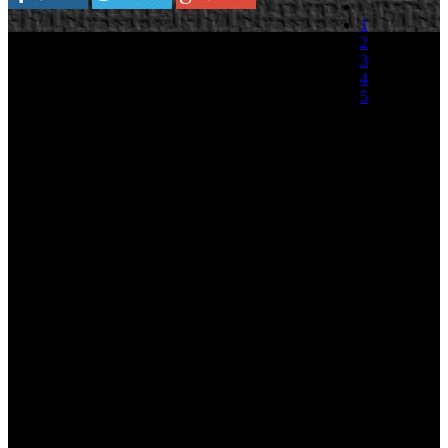
1
THQ Spain ha lanzado un nuevo trailer
2
subtitulado al castellano de Darksiders uno de los
3
títulos que no pasaron inadvertidos en el pasado
4
E3 de Los Angeles. El video nos muestra la
5
trama principal del argumento del juego, un jinete
perseguido por el cielo y odiado por el infierno
(0 votos)
debe devolver el equilibrio al mundo. De nuevo
agradecer a THQ el esfuerzo de remitir el trailer en castellano para
que no perdamos detalle del argumento de este más que interesante
titulo.