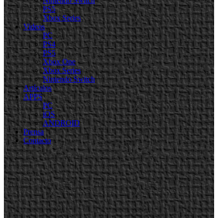
Nintendo Switch
PS5
Xbox Series
Videos
PC
PS4
PS5
Xbox One
Xbox Series
Nintendo Switch
Artículos
APPS
PC
iOS
ANDROID
Prensa
Contacto