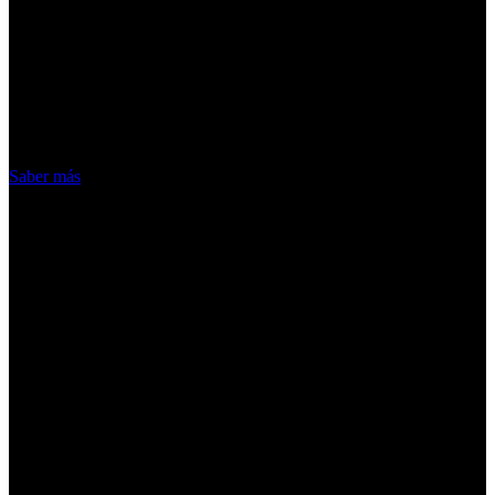
¡Atención! Las cookies nos permiten
ofrecer nuestros servicios. Al utilizar
nuestros servicios, aceptas el uso que
hacemos de las cookies
Acepto
Saber más