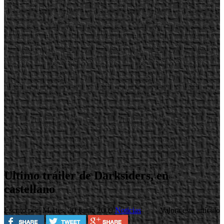
Ultimo tráiler de Darksiders, en
castellano
Escrito por
Martes, 30 Junio 2009
Noticias
Valora este artículo