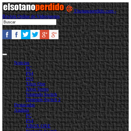
Elsotanoperdido.com -
Revista Online de Videojuegos
Noticias
PC
PS4
PS5
Xbox One
Xbox Series
Nintendo Switch
Nintendo Switch 2
Destacadas
Análisis
PC
PS4
XBOX ONE