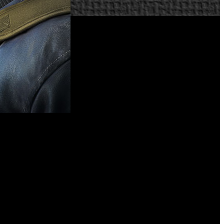
evela algunos aspectos nuevos sobre la importancia de los
a operativo ctOS 2.0. La acción se enmarca en una versión de
 víctima de los algoritmos de predicción de comportamientos
 por todas, Marcus usará el hackeo como la mejor arma a su
ida de cualquier persona y en cualquiera de sus dispositivos