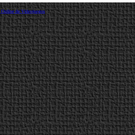
a Online de Videojuegos