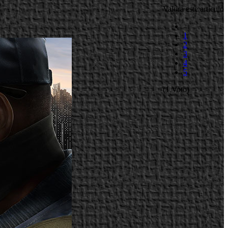
Valora este artículo
1
2
3
4
5
(1 Voto)