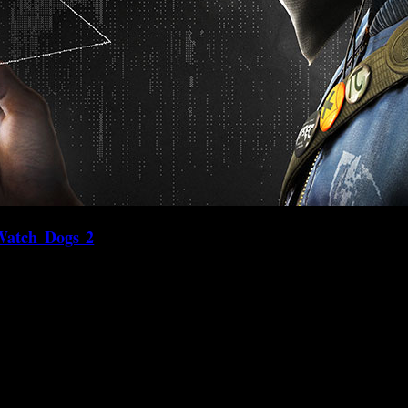
Watch Dogs 2
’
, donde el equipo de Ubisoft Montreal nos r
ecerá la posibilidad de vencer una segunda versión del sistem
trega original.
ista, Marcus Holloway, un joven hacker brillante que ha sido
n su intento de acabar con el sistema operativo de una vez
ructura de la ciudad, sino que también podrán entrar en la v
eguran, impredecible.