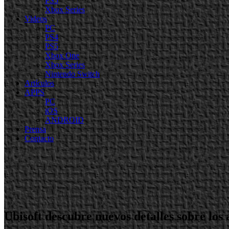
PS5
Xbox Series
Videos
PC
PS4
PS5
Xbox One
Xbox Series
Nintendo Switch
Artículos
APPS
PC
iOS
ANDROID
Prensa
Contacto
Ubisoft descubre nuevos detalles sobre los 