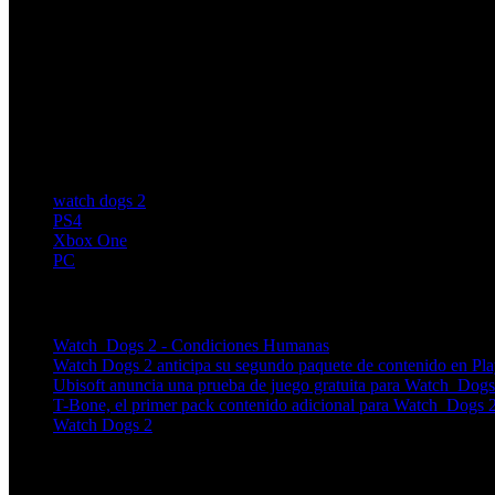
watch dogs 2
PS4
Xbox One
PC
Artículos relacionados (por etiqueta)
Watch_Dogs 2 - Condiciones Humanas
Watch Dogs 2 anticipa su segundo paquete de contenido en Pla
Ubisoft anuncia una prueba de juego gratuita para Watch_Dogs
T-Bone, el primer pack contenido adicional para Watch_Dogs 2
Watch Dogs 2
Más en esta categoría: