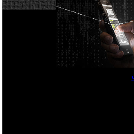
Ubisoft ha distribuido un nuevo diario de desarrollo de ‘
activistas y el grupo DedSec. La secuela del juego, nos ofr
la ciudad de San Francisco más viva y despierta que en la en
Los jugadores aquí adoptarán el papel de un nuevo protagon
del ctOS 2.0, y es acusado de un delito que no cometió. E
alcance, y los jugadores no solo podrán hackear la infraest
conectados, para desatar una cadena de acontecimientos, as