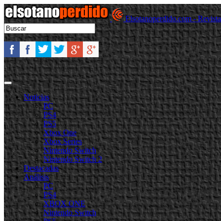
Elsotanoperdido.com - Revist
Noticias
PC
PS4
PS5
Xbox One
Xbox Series
Nintendo Switch
Nintendo Switch 2
Destacadas
Análisis
PC
PS4
XBOX ONE
Nintendo Switch