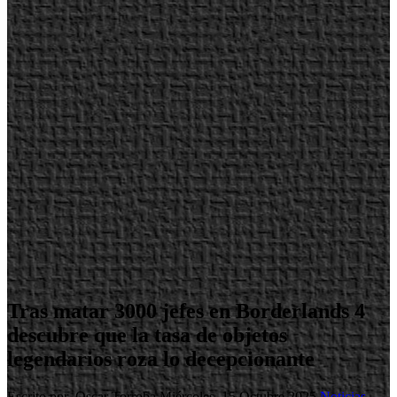
Tras matar 3000 jefes en Borderlands 4
descubre que la tasa de objetos
legendarios roza lo decepcionante
Escrito por Oscar Torroba
Miércoles, 15 Octubre 2025
Noticias