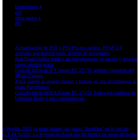
borderlands 4
ps5
xbox series x
PC
Artículos relacionados (por etiqueta)
Actualización de PS5 y PS5 Pro en camino: PSSR 2.0
activado por defecto junto al resto de novedades
Red Dead Online triplica las recompensas en agosto y deja los
viajes rápidos gratis
Guía de inicio de EA Sports FC 27 (3): análisis completo del
Modo Carrera
Xbox quiere su propio platino y trabaja en una recompensa al
estilo PlayStation
Guía de inicio de EA Sports FC 27 (2): Todos los cambios de
Ultimate Team y sus consecuencias
Más en esta categoría:
« Worlds 2025 ya tiene himno; así suena ‘Sacrifice’ en la voz de
G.E.M
Avatar: La leyenda de Aang por fin tendrá un juego de lucha
en 2026 »