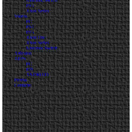
Nintendo Switch
PS5
Xbox Series
Videos
PC
PS4
PS5
Xbox One
Xbox Series
Nintendo Switch
Artículos
APPS
PC
iOS
ANDROID
Prensa
Contacto