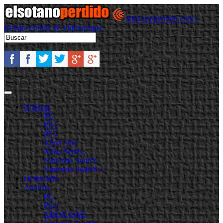
Elsotanoperdido.com -
Revista Online de Videojuegos
Noticias
PC
PS4
PS5
Xbox One
Xbox Series
Nintendo Switch
Nintendo Switch 2
Destacadas
Análisis
PC
PS4
XBOX ONE