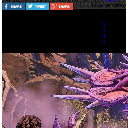
Valora este artículo
1
2
3
4
5
(1 Voto)