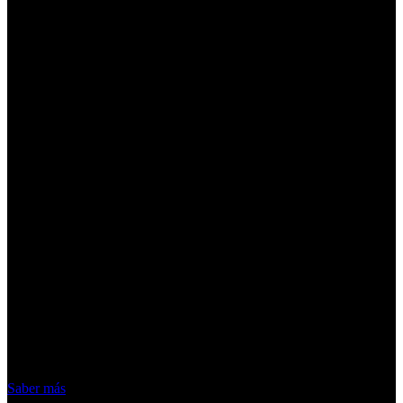
¡Atención! Las cookies nos permiten
ofrecer nuestros servicios. Al utilizar
nuestros servicios, aceptas el uso que
hacemos de las cookies
Acepto
Saber más