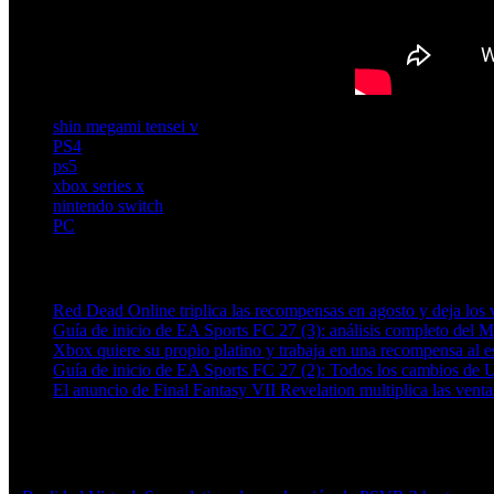
shin megami tensei v
PS4
ps5
xbox series x
nintendo switch
PC
Artículos relacionados (por etiqueta)
Red Dead Online triplica las recompensas en agosto y deja los v
Guía de inicio de EA Sports FC 27 (3): análisis completo del 
Xbox quiere su propio platino y trabaja en una recompensa al es
Guía de inicio de EA Sports FC 27 (2): Todos los cambios de 
El anuncio de Final Fantasy VII Revelation multiplica las ven
Más en esta categoría: