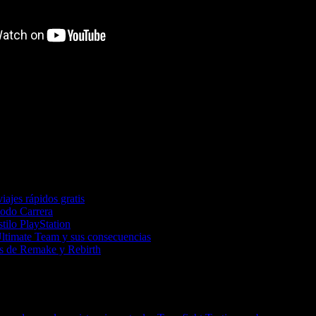
iajes rápidos gratis
Modo Carrera
tilo PlayStation
Ultimate Team y sus consecuencias
tas de Remake y Rebirth