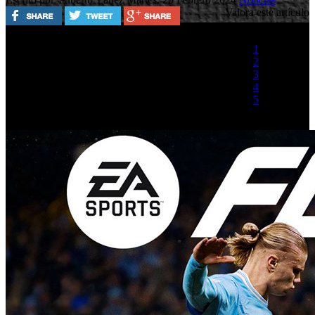
Valora este artículo
1
2
3
4
5
(1 Voto)