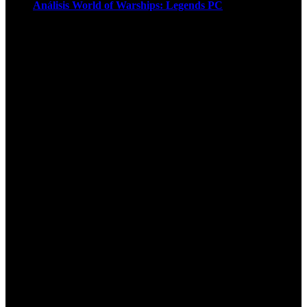
Análisis World of Warships: Legends PC
1
¡Atención! Las cookies nos permiten
ofrecer nuestros servicios. Al utilizar
nuestros servicios, aceptas el uso que
hacemos de las cookies