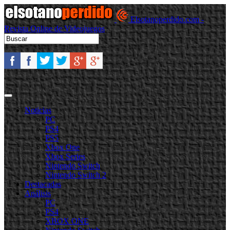
Elsotanoperdido.com -
Revista Online de Videojuegos
Noticias
PC
PS4
PS5
Xbox One
Xbox Series
Nintendo Switch
Nintendo Switch 2
Destacadas
Análisis
PC
PS4
XBOX ONE