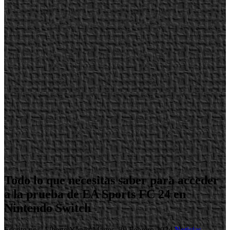
Todo lo que necesitas saber para acceder
a la prueba de EA Sports FC 24 en
Nintendo Switch
Escrito por Alberto Yánez
Martes, 20 Febrero 2024
Noticias