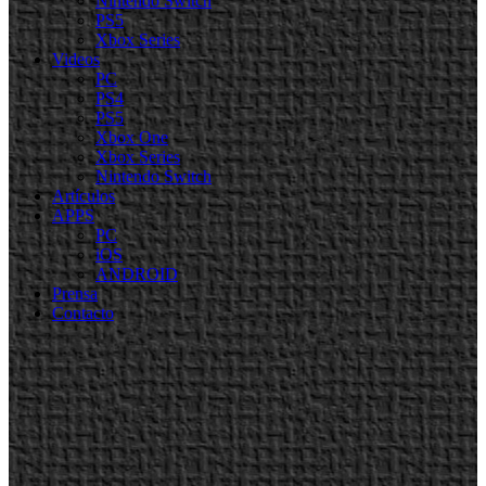
Nintendo Switch
PS5
Xbox Series
Videos
PC
PS4
PS5
Xbox One
Xbox Series
Nintendo Switch
Artículos
APPS
PC
iOS
ANDROID
Prensa
Contacto