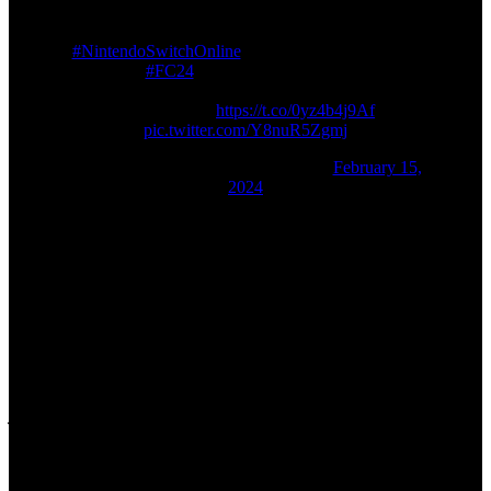
¡Damos la bienvenida al club a los suscriptores de
#NintendoSwitchOnline
! Puedes probar gratis EA
SPORTS
#FC24
gracias a los juegos de muestra.
Descargar ya:
https://t.co/0yz4b4j9Af
pic.twitter.com/Y8nuR5Zgmj
— Nintendo España (@NintendoES)
February 15,
2024
“Siéntete más cerca del juego con dos tecnologías de
vanguardia que brindan un realismo incomparable en cada
partido: PlayStyles optimizados por Opta y un motor
Frostbite mejorado que impulsa EA SPORTS FC 24 en
Nintendo Switch por primera vez. También presenta una
experiencia completa de Ultimate Team en Nintendo
Switch: desarrolla leyendas del club y mejora a tus
jugadores con las nuevas Evoluciones y da la bienvenida a
las futbolistas femeninas al campo junto a los hombres
mientras creas el XI de tus sueños”, detalla la ficha del
videojuego en su versión para Nintendo.