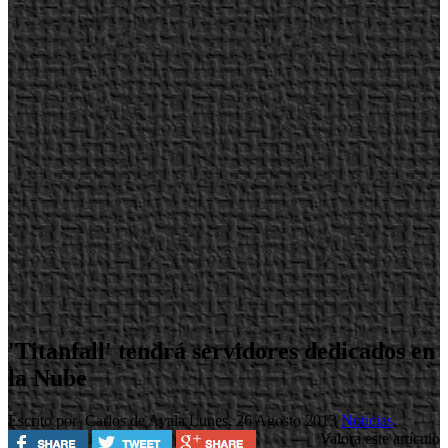
'Titanfall' tendrá servidores dedicados en
la Nube
Escrito por Carlos de Ayala
Lunes, 26 Agosto 2013
Noticias
Valora este artículo