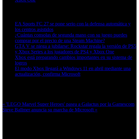
Artículos relacionados (por etiqueta)
EA Sports FC 27 se pone serio con la defensa automática y
los centros asistidos
¿Cuántas consolas de segunda mano con su juego puedes
comprar por el precio de una Steam Machine?
GTA V se niega a jubilarse: Rockstar regala la versión de PS5
y Xbox Series a los jugadores de PS4 y Xbox One
Xbox está preparando cambios importantes en su sistema de
logros
El modo Xbox llegará a Windows 11 en abril mediante una
actualización, confirma Microsoft
Más en esta categoría:
« 'LEGO Marvel Super Heroes' pasea a Galactus por la Gamescom
Steve Ballmer anuncia su marcha de Microsoft »