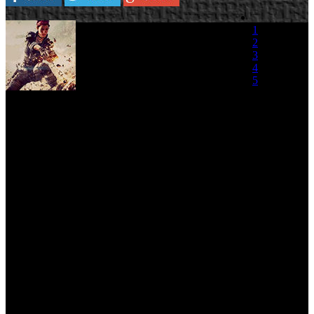
Drew McCoy, productor en
1
Respawn Entertainment, ha
2
confirmado nuevos elementos
3
de
'Titanfall'
, que según
4
afirma, funcionarán con
5
servidores dedicados en la
Nube
. Básicamente, el empleo de servidores
(0 votos)
dedicados en la Nube permitirá que cuando el
anfitrión de la sala abandone la partida,
el juego no se pausará
para migrar de host
, evitando las molestas transiciones entre
servidores. Además, en otro orden de informaciones relacionadas
con el esperado proyecto multijugador, que recordemos, no tendrá
modos offline,
Abbie Heppe,
Community Manager de Respawn
anunció que
la entrega no contará con un sistema de
microtransacciones
porque "no somos así". Tintanfall llegará a las
tiendas durante la primera mitad de 2014 para Xbox One, Xbox 360
y PC.
Titanfall - Gamescom Gameplay Demo