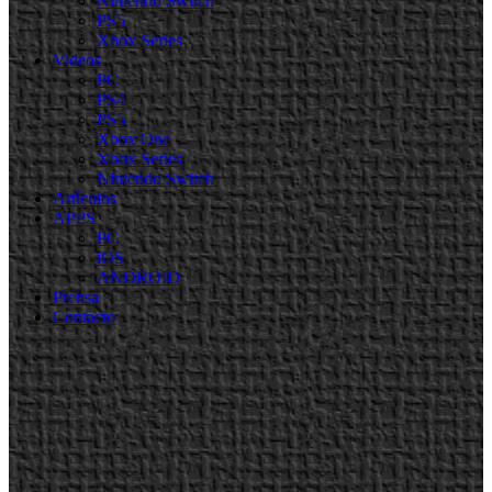
Nintendo Switch
PS5
Xbox Series
Videos
PC
PS4
PS5
Xbox One
Xbox Series
Nintendo Switch
Artículos
APPS
PC
iOS
ANDROID
Prensa
Contacto