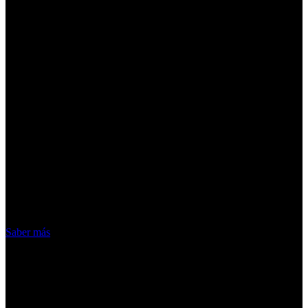
¡Atención! Las cookies nos permiten
ofrecer nuestros servicios. Al utilizar
nuestros servicios, aceptas el uso que
hacemos de las cookies
Acepto
Saber más