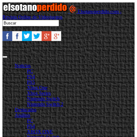
Elsotanoperdido.com -
Revista Online de Videojuegos
Noticias
PC
PS4
PS5
Xbox One
Xbox Series
Nintendo Switch
Nintendo Switch 2
Destacadas
Análisis
PC
PS4
XBOX ONE