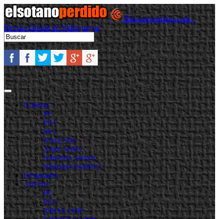
Elsotanoperdido.com -
Revista Online de Videojuegos
Noticias
PC
PS4
PS5
Xbox One
Xbox Series
Nintendo Switch
Nintendo Switch 2
Destacadas
Análisis
PC
PS4
XBOX ONE