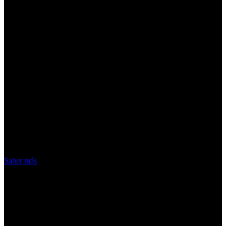
¡Atención! Las cookies nos permiten
ofrecer nuestros servicios. Al utilizar
nuestros servicios, aceptas el uso que
hacemos de las cookies
Acepto
Saber más