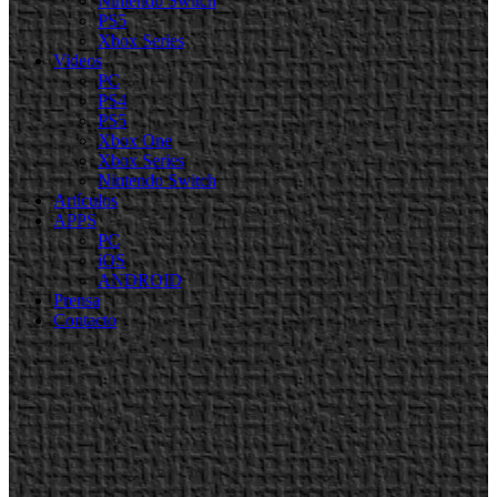
Nintendo Switch
PS5
Xbox Series
Videos
PC
PS4
PS5
Xbox One
Xbox Series
Nintendo Switch
Artículos
APPS
PC
iOS
ANDROID
Prensa
Contacto