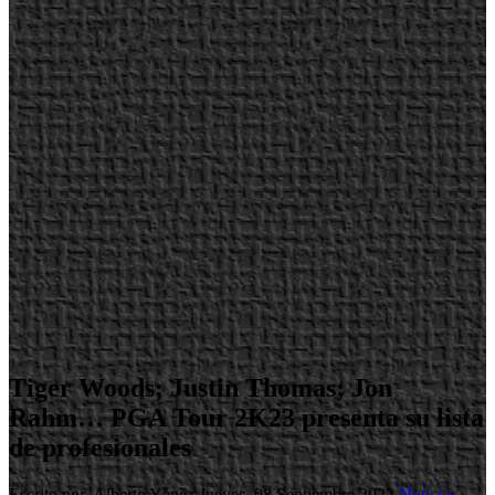
Tiger Woods; Justin Thomas; Jon
Rahm… PGA Tour 2K23 presenta su lista
de profesionales
Escrito por Alberto Yánez
Jueves, 08 Septiembre 2022
Noticias