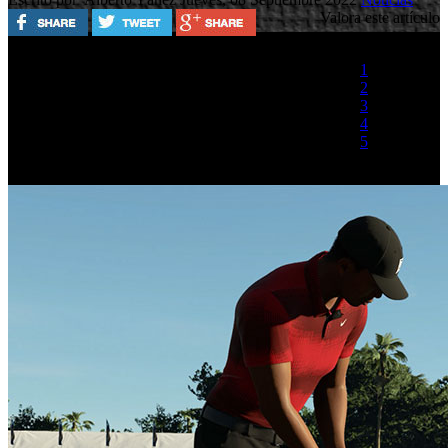
Valora este artículo
1
2
3
4
5
(1 Voto)