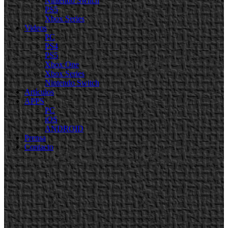
Nintendo Switch
PS5
Xbox Series
Videos
PC
PS4
PS5
Xbox One
Xbox Series
Nintendo Switch
Artículos
APPS
PC
iOS
ANDROID
Prensa
Contacto