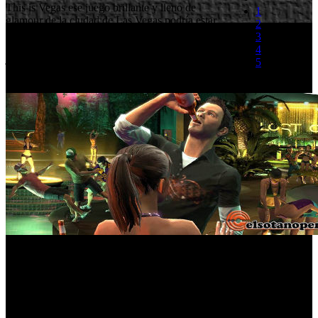
This is Vegas ese juego brillante y lleno de
1
glamour de la ciudad de Las Vegas podría estar
2
cancelado según un anuncio que ha hecho
3
GameStop a aquellos clientes que ya tenían el
4
juego reservado, alegando que el juego podría no
5
estar en desarrollo y por lo tanto nunca llegaría a
sus ansiosas manos.
(0 votos)
This is Vegas prometía ser un juego al más puro estilo GTA
ambientado en la ciudad del vicio donde encarnariamos a un hombre
de negocios que se propone cambiar el rumbo de la cuidad desde lo
más profundo de sus barrios.
Esta cancelación podría tener algo que ver con la reciente compra de
Midway por parte de Warner Bros. Esperemos tener más detalles en