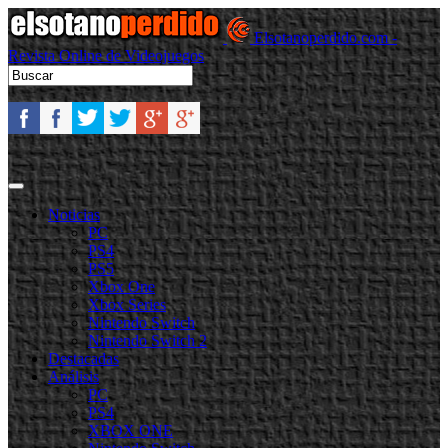
Elsotanoperdido.com -
Revista Online de Videojuegos
Noticias
PC
PS4
PS5
Xbox One
Xbox Series
Nintendo Switch
Nintendo Switch 2
Destacadas
Análisis
PC
PS4
XBOX ONE