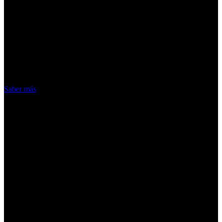
¡Atención! Las cookies nos permiten
ofrecer nuestros servicios. Al utilizar
nuestros servicios, aceptas el uso que
hacemos de las cookies
Acepto
Saber más