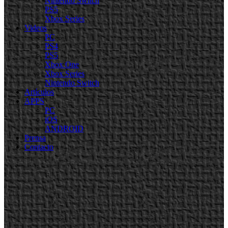
Nintendo Switch
PS5
Xbox Series
Videos
PC
PS4
PS5
Xbox One
Xbox Series
Nintendo Switch
Artículos
APPS
PC
iOS
ANDROID
Prensa
Contacto