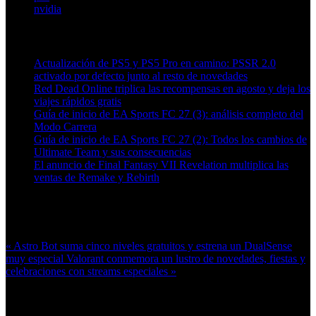
nvidia
Artículos relacionados (por etiqueta)
Actualización de PS5 y PS5 Pro en camino: PSSR 2.0
activado por defecto junto al resto de novedades
Red Dead Online triplica las recompensas en agosto y deja los
viajes rápidos gratis
Guía de inicio de EA Sports FC 27 (3): análisis completo del
Modo Carrera
Guía de inicio de EA Sports FC 27 (2): Todos los cambios de
Ultimate Team y sus consecuencias
El anuncio de Final Fantasy VII Revelation multiplica las
ventas de Remake y Rebirth
Más en esta categoría:
« Astro Bot suma cinco niveles gratuitos y estrena un DualSense
muy especial
Valorant conmemora un lustro de novedades, fiestas y
celebraciones con streams especiales »