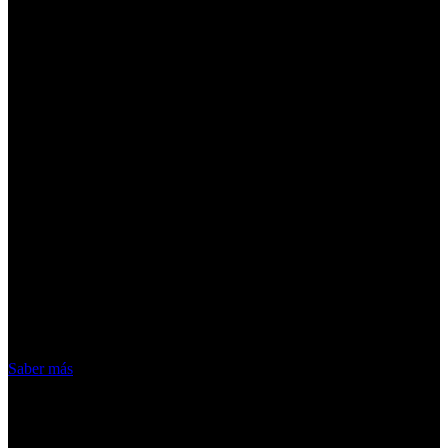
¡Atención! Las cookies nos permiten
ofrecer nuestros servicios. Al utilizar
nuestros servicios, aceptas el uso que
hacemos de las cookies
Acepto
Saber más