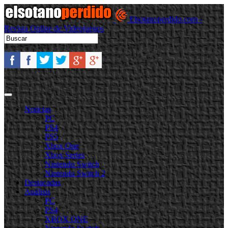
Elsotanoperdido.com -
Revista Online de Videojuegos
Noticias
PC
PS4
PS5
Xbox One
Xbox Series
Nintendo Switch
Nintendo Switch 2
Destacadas
Análisis
PC
PS4
XBOX ONE