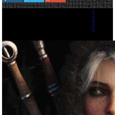
1
2
3
4
5
(1 Voto)