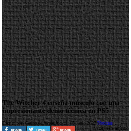
The Witcher 4 enseña músculo con una
impresionante demo técnica en PS5
Escrito por Carlos de Ayala
Jueves, 05 Junio 2025
Noticias
Valora este artículo