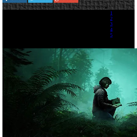
1
2
3
4
5
(1 Voto)