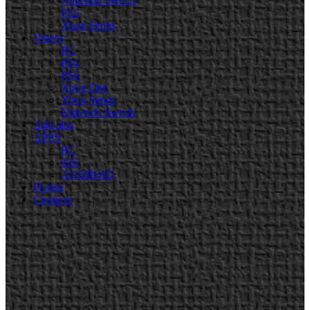
Nintendo Switch
PS5
Xbox Series
Videos
PC
PS4
PS5
Xbox One
Xbox Series
Nintendo Switch
Artículos
APPS
PC
iOS
ANDROID
Prensa
Contacto