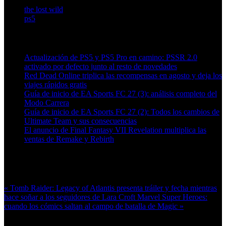
the lost wild
ps5
Artículos relacionados (por etiqueta)
Actualización de PS5 y PS5 Pro en camino: PSSR 2.0
activado por defecto junto al resto de novedades
Red Dead Online triplica las recompensas en agosto y deja los
viajes rápidos gratis
Guía de inicio de EA Sports FC 27 (3): análisis completo del
Modo Carrera
Guía de inicio de EA Sports FC 27 (2): Todos los cambios de
Ultimate Team y sus consecuencias
El anuncio de Final Fantasy VII Revelation multiplica las
ventas de Remake y Rebirth
Más en esta categoría:
« Tomb Raider: Legacy of Atlantis presenta tráiler y fecha mientras
hace soñar a los seguidores de Lara Croft
Marvel Super Heroes:
cuando los cómics saltan al campo de batalla de Magic »