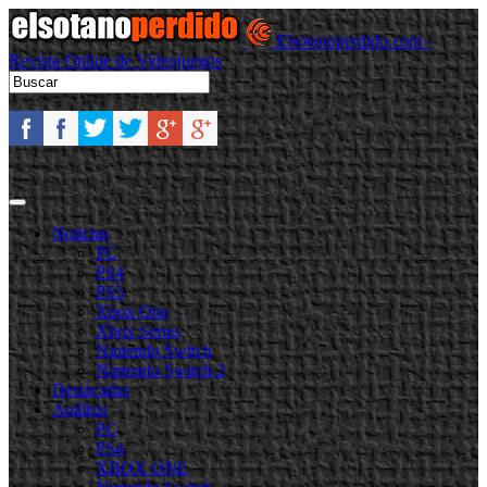
Elsotanoperdido.com -
Revista Online de Videojuegos
Noticias
PC
PS4
PS5
Xbox One
Xbox Series
Nintendo Switch
Nintendo Switch 2
Destacadas
Análisis
PC
PS4
XBOX ONE