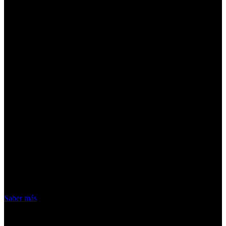
¡Atención! Las cookies nos permiten
ofrecer nuestros servicios. Al utilizar
nuestros servicios, aceptas el uso que
hacemos de las cookies
Acepto
Saber más