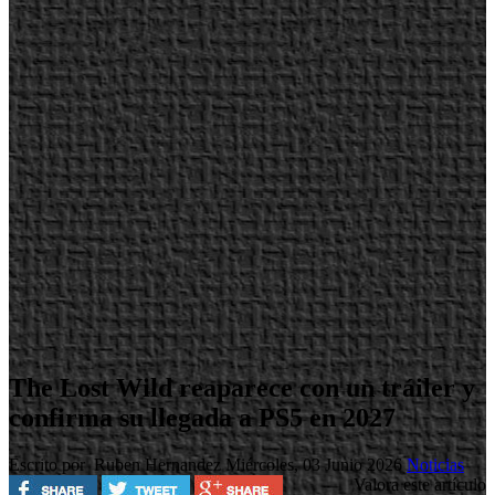
The Lost Wild reaparece con un tráiler y
confirma su llegada a PS5 en 2027
Escrito por Ruben Hernandez
Miércoles, 03 Junio 2026
Noticias
Valora este artículo