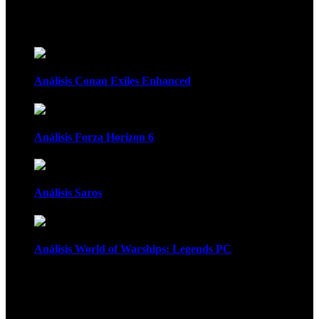
Recomendados
Análisis Conan Exiles Enhanced
Análisis Forza Horizon 6
Análisis Saros
Análisis World of Warships: Legends PC
1