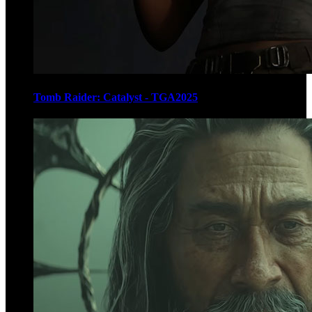
Tomb Raider: Catalyst - TGA2025